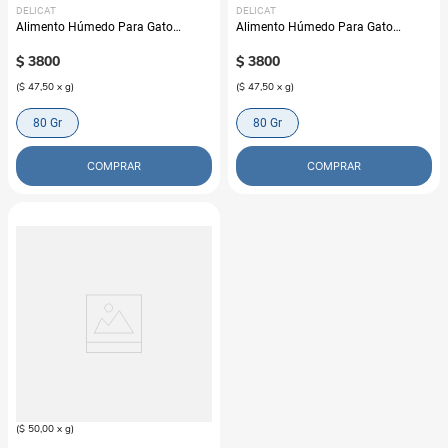
DELICAT
DELICAT
Alimento Húmedo Para Gato
Alimento Húmedo Para Gato
Delicat Trozos de Pavo
Delicat Trozos De Salmón
$
3800
$
3800
(
$ 47,50
x
g
)
(
$ 47,50
x
g
)
80 Gr
80 Gr
COMPRAR
COMPRAR
DELICAT
Alimento Húmedo Para Gato
Delicat Salmón
$
7800
(
$ 50,00
x
g
)