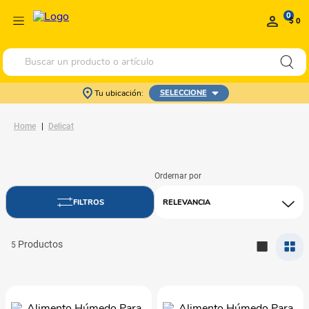
0
$ 0
Buscar un producto o artículo
Tu ubicación:
SELECCIONE
Delicat
RELEVANCIA
5