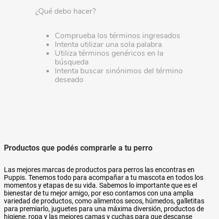
¿Qué debo hacer?
Comprueba los términos ingresados
Intenta utilizar una sola palabra
Utiliza términos genéricos en la
búsqueda
Intenta buscar sinónimos del término
deseado
Productos que podés comprarle a tu perro
Las mejores marcas de productos para perros las encontras en
Puppis. Tenemos todo para acompañar a tu mascota en todos los
momentos y etapas de su vida. Sabemos lo importante que es el
bienestar de tu mejor amigo, por eso contamos con una amplia
variedad de productos, como alimentos secos, húmedos, galletitas
para premiarlo, juguetes para una máxima diversión, productos de
higiene, ropa y las mejores camas y cuchas para que descanse