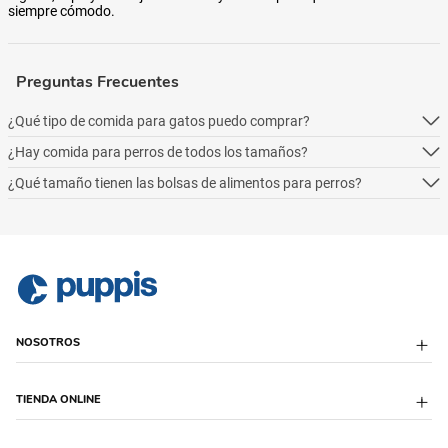
siempre cómodo.
Preguntas Frecuentes
¿Qué tipo de comida para gatos puedo comprar?
¿Hay comida para perros de todos los tamaños?
Podés comprar online 5 tipos: alimento seco para perros, alimento
húmedo, alimento medicado, para necesidades especialesy alimentos
¿Qué tamaño tienen las bolsas de alimentos para perros?
Podés comprar online 5 tipos: alimento seco para perros, alimento
naturales.
húmedo, alimento medicado, para necesidades especialesy alimentos
Podés comprar online 5 tipos: alimento seco para perros, alimento
naturales.
húmedo, alimento medicado, para necesidades especialesy alimentos
naturales.
NOSOTROS
Sobre Puppis
TIENDA ONLINE
Quiénes Somos
Sucursales
Puppis Club
Envío Programado