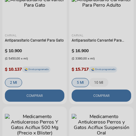
CARVAL
CARVAL
Antiparasitario Carvantel Para Gato
Antiparasitario Carvantel Para
Perro Adulto
$
10
.
900
$
16
.
900
(
$ 5450,00
x
ml
)
(
$ 3380,00
x
ml
)
$ 10.137
$ 15.717
Envío programado
Envío programado
2 Ml
5 Ml
10 Ml
COMPRAR
COMPRAR