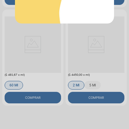
CARVAL
CARVAL
Antibiótico Para Perros y Gatos
Antiparasitario Carvantel Para
Carval B-FEX
Perro Cachorro
$
28
.
900
$
8900
(
$ 481,67
x
ml
)
(
$ 4450,00
x
ml
)
60 Ml
2 Ml
5 Ml
COMPRAR
COMPRAR