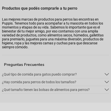
Productos que podés comprarle a tu perro
Las mejores marcas de productos para perros las encontras en
Puppis. Tenemos todo para acompañar a tu mascota en todos los
momentos y etapas de su vida. Sabemos lo importante que es el
bienestar de tu mejor amigo, por eso contamos con una amplia
variedad de productos, como alimentos secos, húmedos, galletitas
para premiarlo, juguetes para una máxima diversión, productos de
higiene, ropa y las mejores camas y cuchas para que descanse
siempre cómodo.
Preguntas Frecuentes
¿Qué tipo de comida para gatos puedo comprar?
¿Hay comida para perros de todos los tamaños?
Podés comprar online 5 tipos: alimento seco para perros, alimento
húmedo, alimento medicado, para necesidades especialesy alimentos
¿Qué tamaño tienen las bolsas de alimentos para perros?
Podés comprar online 5 tipos: alimento seco para perros, alimento
naturales.
húmedo, alimento medicado, para necesidades especialesy alimentos
Podés comprar online 5 tipos: alimento seco para perros, alimento
naturales.
húmedo, alimento medicado, para necesidades especialesy alimentos
naturales.