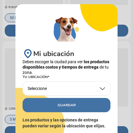
(
$ 918,00
x
ml
)
(
$ 365,83
x
ml
)
50 Ml
120 Ml
COMPRAR
COMPRAR
Mi ubicación
Debes escoger la ciudad para ver
los productos
disponibles costos y tiempos de entrega
de tu
zona.
TU UBICACIÓN*
CARVAL
CARVAL
Seleccione
Analgésico y Antiinflamatorio
Analgésico y Antiinflamatorio
Carval Para Mascotas Pretab 10
Carval Para Mascotas Meloxipet
TAB 1 BLÍSTER
$
12
.
900
$
16
.
900
GUARDAR
(
$ 1290,00
x
unidad
)
(
$ 1690,00
x
ml
)
5 Mg
20 Mg
10 Ml
Los productos y las opciones de entrega
pueden variar según la ubicación que elijas.
COMPRAR
COMPRAR