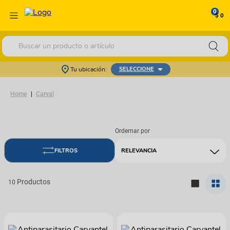
0
$ 0
Buscar un producto o artículo
Tu ubicación:
SELECCIONE
Carval
RELEVANCIA
10