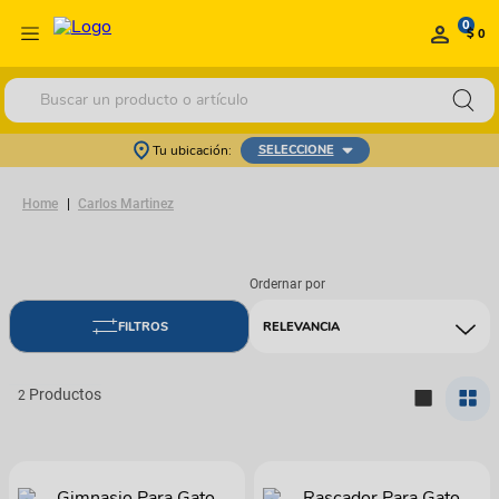
0
$ 0
Buscar un producto o artículo
Tu ubicación:
SELECCIONE
Carlos Martinez
RELEVANCIA
2