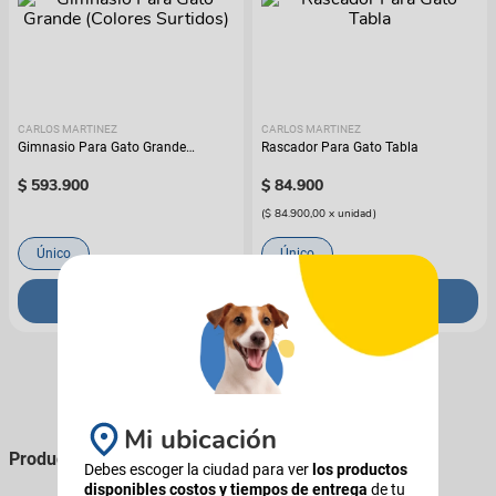
CARLOS MARTINEZ
CARLOS MARTINEZ
Gimnasio Para Gato Grande
Rascador Para Gato Tabla
(Colores Surtidos)
$
593
.
900
$
84
.
900
(
$ 84.900,00
x
unidad
)
Único
Único
COMPRAR
COMPRAR
Mi ubicación
Productos que podés comprarle a tu perro
Debes escoger la ciudad para ver
los productos
disponibles costos y tiempos de entrega
de tu