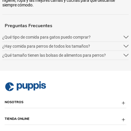
higiene, ropa y las mejores camas y cuchas para que descanse
siempre cómodo.
Preguntas Frecuentes
¿Qué tipo de comida para gatos puedo comprar?
¿Hay comida para perros de todos los tamaños?
Podés comprar online 5 tipos: alimento seco para perros, alimento
húmedo, alimento medicado, para necesidades especialesy alimentos
¿Qué tamaño tienen las bolsas de alimentos para perros?
Podés comprar online 5 tipos: alimento seco para perros, alimento
naturales.
húmedo, alimento medicado, para necesidades especialesy alimentos
Podés comprar online 5 tipos: alimento seco para perros, alimento
naturales.
húmedo, alimento medicado, para necesidades especialesy alimentos
naturales.
NOSOTROS
Sobre Puppis
TIENDA ONLINE
Quiénes Somos
Sucursales