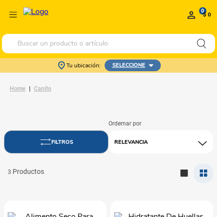
0
$ 0
Buscar un producto o artículo
Tu ubicación:
SELECCIONE
Canito
RELEVANCIA
3