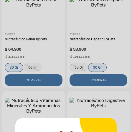
BYPETS
BYPETS
Nutracéutico Renal ByPets
Nutracéutico Hepatic ByPets
$
64
.
900
$
58
.
900
(
$ 2163,33
x
g
)
(
$ 1963,33
x
g
)
30 Gr
60 Gr
60 Gr
30 Gr
COMPRAR
COMPRAR