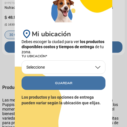
BYPETS
BYPETS
Nutracéutico Vitaminas Minerales Y
Nutracéutico Digestive ByPets
Aminoacidos ByPets
$
48
.
900
$
61
.
900
(
$ 1630,00
x
g
)
(
$ 2063,33
x
g
)
Mi ubicación
30 Gr
60 Gr
30 Gr
60 Gr
Debes escoger la ciudad para ver
los productos
disponibles costos y tiempos de entrega
de tu
COMPRAR
COMPRAR
zona.
TU UBICACIÓN*
Seleccione
GUARDAR
Productos que podés comprarle a tu perro
Los productos y las opciones de entrega
Las mejores marcas de productos para perros las encontras en
pueden variar según la ubicación que elijas.
Puppis. Tenemos todo para acompañar a tu mascota en todos los
momentos y etapas de su vida. Sabemos lo importante que es el
bienestar de tu mejor amigo, por eso contamos con una amplia
variedad de productos, como alimentos secos, húmedos, galletitas
para premiarlo, juguetes para una máxima diversión, productos de