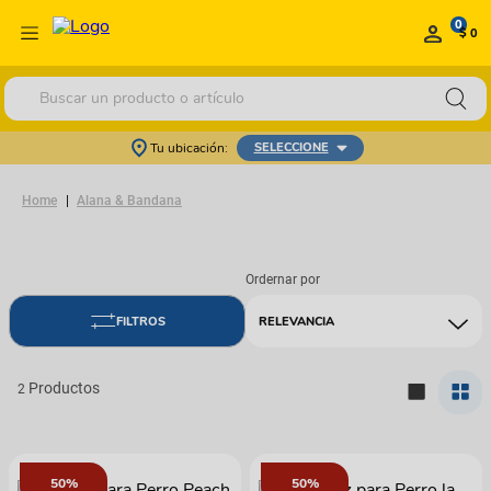
0
$ 0
Buscar un producto o artículo
Tu ubicación:
SELECCIONE
Alana & Bandana
RELEVANCIA
2
50%
50%