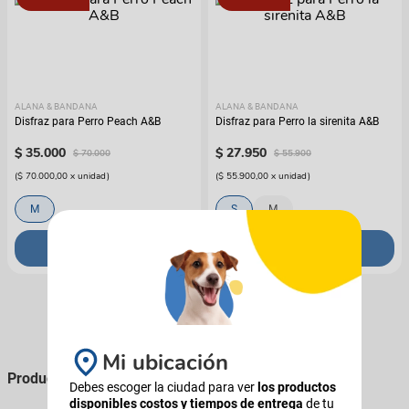
ALANA & BANDANA
ALANA & BANDANA
Disfraz para Perro Peach A&B
Disfraz para Perro la sirenita A&B
$
35
.
000
$
27
.
950
$
70
.
000
$
55
.
900
(
$ 70.000,00
x
unidad
)
(
$ 55.900,00
x
unidad
)
M
S
M
COMPRAR
COMPRAR
Mi ubicación
Productos que podés comprarle a tu perro
Debes escoger la ciudad para ver
los productos
disponibles costos y tiempos de entrega
de tu