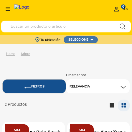
0
$ 0
Buscar un producto o artículo
Tu ubicación:
SELECCIONE
Adore
RELEVANCIA
2
5X4
5X4