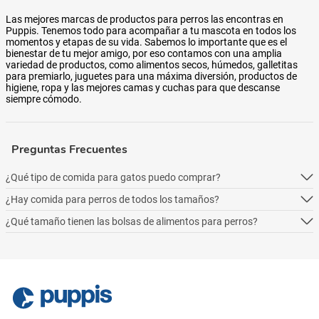
Las mejores marcas de productos para perros las encontras en
Puppis. Tenemos todo para acompañar a tu mascota en todos los
momentos y etapas de su vida. Sabemos lo importante que es el
bienestar de tu mejor amigo, por eso contamos con una amplia
variedad de productos, como alimentos secos, húmedos, galletitas
para premiarlo, juguetes para una máxima diversión, productos de
higiene, ropa y las mejores camas y cuchas para que descanse
siempre cómodo.
Preguntas Frecuentes
¿Qué tipo de comida para gatos puedo comprar?
¿Hay comida para perros de todos los tamaños?
Podés comprar online 5 tipos: alimento seco para perros, alimento
húmedo, alimento medicado, para necesidades especialesy alimentos
¿Qué tamaño tienen las bolsas de alimentos para perros?
Podés comprar online 5 tipos: alimento seco para perros, alimento
naturales.
húmedo, alimento medicado, para necesidades especialesy alimentos
Podés comprar online 5 tipos: alimento seco para perros, alimento
naturales.
húmedo, alimento medicado, para necesidades especialesy alimentos
naturales.