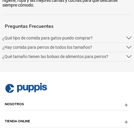
higiene, ropa y las mejores camas y cuchas para que descanse
siempre cómodo.
Preguntas Frecuentes
¿Qué tipo de comida para gatos puedo comprar?
¿Hay comida para perros de todos los tamaños?
Podés comprar online 5 tipos: alimento seco para perros, alimento
húmedo, alimento medicado, para necesidades especialesy alimentos
¿Qué tamaño tienen las bolsas de alimentos para perros?
Podés comprar online 5 tipos: alimento seco para perros, alimento
naturales.
húmedo, alimento medicado, para necesidades especialesy alimentos
Podés comprar online 5 tipos: alimento seco para perros, alimento
naturales.
húmedo, alimento medicado, para necesidades especialesy alimentos
naturales.
NOSOTROS
Sobre Puppis
TIENDA ONLINE
Quiénes Somos
Sucursales