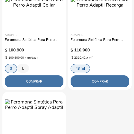
ADAPTIL
ADAPTIL
Feromona Sintética Para Perro
Feromona Sintética Para Perro
Adaptil Collar
Adaptil Recarga
$
100
.
900
$
110
.
900
(
$ 100.900,00
x
unidad
)
(
$ 2310,42
x
ml
)
S
L
48 ml
COMPRAR
COMPRAR