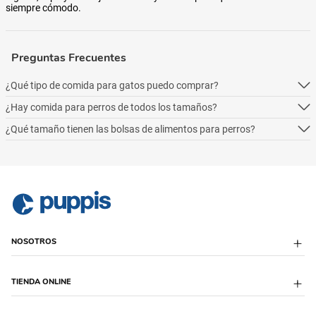
siempre cómodo.
Preguntas Frecuentes
¿Qué tipo de comida para gatos puedo comprar?
¿Hay comida para perros de todos los tamaños?
Podés comprar online 5 tipos: alimento seco para perros, alimento
húmedo, alimento medicado, para necesidades especialesy alimentos
¿Qué tamaño tienen las bolsas de alimentos para perros?
Podés comprar online 5 tipos: alimento seco para perros, alimento
naturales.
húmedo, alimento medicado, para necesidades especialesy alimentos
Podés comprar online 5 tipos: alimento seco para perros, alimento
naturales.
húmedo, alimento medicado, para necesidades especialesy alimentos
naturales.
NOSOTROS
Sobre Puppis
TIENDA ONLINE
Quiénes Somos
Sucursales
Puppis Club
Envío Programado