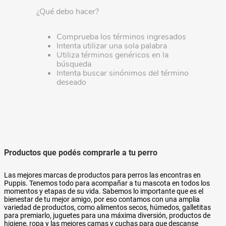
¿Qué debo hacer?
Comprueba los términos ingresados
Intenta utilizar una sola palabra
Utiliza términos genéricos en la
búsqueda
Intenta buscar sinónimos del término
deseado
Productos que podés comprarle a tu perro
Las mejores marcas de productos para perros las encontras en
Puppis. Tenemos todo para acompañar a tu mascota en todos los
momentos y etapas de su vida. Sabemos lo importante que es el
bienestar de tu mejor amigo, por eso contamos con una amplia
variedad de productos, como alimentos secos, húmedos, galletitas
para premiarlo, juguetes para una máxima diversión, productos de
higiene, ropa y las mejores camas y cuchas para que descanse