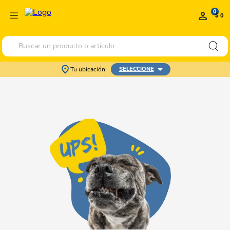
0
$ 0
Buscar un producto o artículo
Tu ubicación:
SELECCIONE