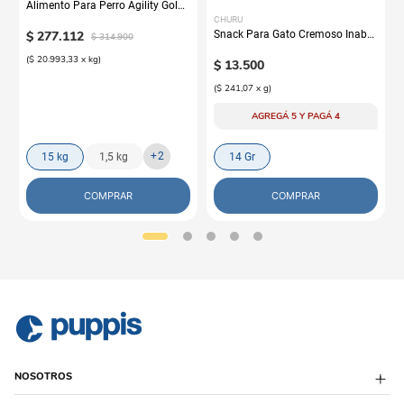
Alimento Para Perro Agility Gold
Grandes Adultos
CHURU
$
277
.
112
Snack Para Gato Cremoso Inaba
$
314
.
900
Churu Atún y Salmón
(
$ 20.993,33
x
kg
)
$
13
.
500
(
$ 241,07
x
g
)
AGREGÁ 5 Y PAGÁ 4
+
2
15 kg
1,5 kg
14 Gr
COMPRAR
COMPRAR
NOSOTROS