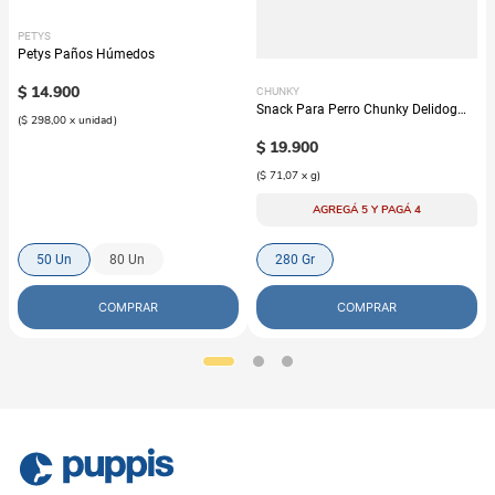
PETYS
Petys Paños Húmedos
$
14
.
900
CHUNKY
Snack Para Perro Chunky Delidog
(
$ 298,00
x
unidad
)
Mix
$
19
.
900
(
$ 71,07
x
g
)
AGREGÁ 5 Y PAGÁ 4
50 Un
80 Un
280 Gr
COMPRAR
COMPRAR