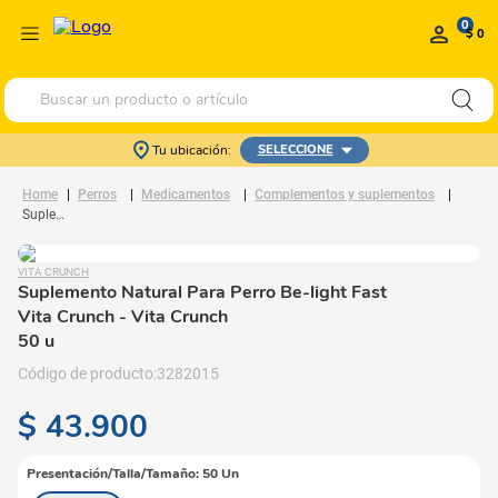
0
$ 0
Buscar un producto o artículo
Tu ubicación:
SELECCIONE
Perros
Medicamentos
Complementos y suplementos
Suplemento Natural Para Perro Be-light Fast Vita Crunch
VITA CRUNCH
Suplemento Natural Para Perro Be-light Fast
Vita Crunch
- Vita Crunch
50 u
3282015
$
43
.
900
Presentación/Talla/Tamaño
:
50 Un