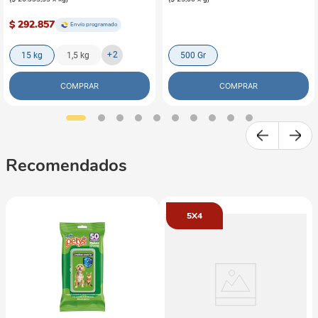
$ 292.857
Envío programado
+
2
15 kg
1,5 kg
500 Gr
COMPRAR
COMPRAR
Recomendados
5X4