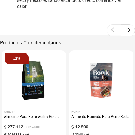
seco y fresco, evitando el contacto directo con la luz y el
calor.
Productos Complementarios
12%
AGILITY
RONIK
Alimento Para Perro Agility Gold
Alimento Húmedo Para Perro Reelds
Grandes Adultos
Ronik Grain Free Sabor A Cordero
$
277
.
112
$
12
.
500
$
314
.
900
(
$ 20.993,33
x
kg
)
(
$ 25,00
x
g
)