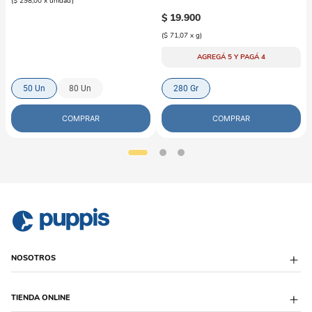
(
$ 298,00
x
unidad
)
Mix
$
19
.
900
(
$ 71,07
x
g
)
AGREGÁ 5 Y PAGÁ 4
50 Un
80 Un
280 Gr
COMPRAR
COMPRAR
NOSOTROS
Sobre Puppis
TIENDA ONLINE
Quiénes Somos