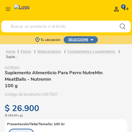
0
$ 0
Buscar un producto o artículo
Tu ubicación:
SELECCIONE
Perros
Medicamentos
Complementos y suplementos
Suplemento Alimenticio Para Perro NutreMin MeatBalls
NUTREMIN
Suplemento Alimenticio Para Perro NutreMin
MeatBalls
- Nutremin
100 g
3367007
$
26
.
900
(
$ 269,00
x
g
)
Presentación/Talla/Tamaño
:
100 Gr