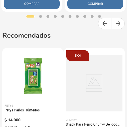
COMPRAR
COMPRAR
Recomendados
5X4
PETYS
Petys Paños Húmedos
$
14
.
900
CHUNKY
Snack Para Perro Chunky Delidog