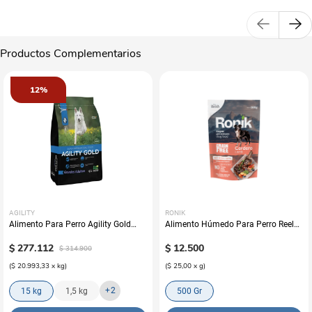
Productos Complementarios
12%
AGILITY
RONIK
Alimento Para Perro Agility Gold
Alimento Húmedo Para Perro Reelds
Grandes Adultos
Ronik Grain Free Sabor A Cordero
$
277
.
112
$
12
.
500
$
314
.
900
(
$ 20.993,33
x
kg
)
(
$ 25,00
x
g
)
+
2
15 kg
1,5 kg
500 Gr