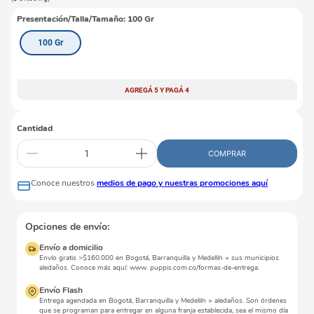
Presentación/Talla/Tamaño
:
100 Gr
100 Gr
AGREGÁ 5 Y PAGÁ 4
Cantidad
COMPRAR
Conoce nuestros
medios de pago y nuestras promociones aquí
Opciones de envío:
Envío a domicilio
Envío gratis >$160.000 en Bogotá, Barranquilla y Medellín + sus municipios
aledaños. Conoce más aquí: www. puppis.com.co/formas-de-entrega.
Envío Flash
Entrega agendada en Bogotá, Barranquilla y Medellín + aledaños. Son órdenes
que se programan para entregar en alguna franja establecida, sea el mismo día