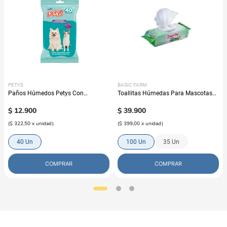
PETYS
BASIC FARM
Paños Húmedos Petys Con
Toallitas Húmedas Para Mascotas
Clorhexidina
Basic Din
$
12
.
900
$
39
.
900
(
$ 322,50
x
unidad
)
(
$ 399,00
x
unidad
)
40 Un
100 Un
35 Un
COMPRAR
COMPRAR