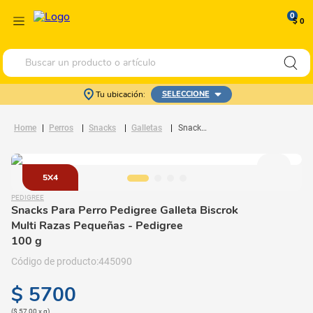
0
$ 0
Buscar un producto o artículo
Tu ubicación:
SELECCIONE
Perros
Snacks
Galletas
Snacks Para Perro Pedigree Galleta Biscrok Multi Razas Pequeñas
5X4
PEDIGREE
Snacks Para Perro Pedigree Galleta Biscrok
Multi Razas Pequeñas
- Pedigree
100 g
445090
$
5700
(
$ 57,00
x
g
)