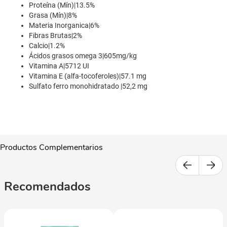
Proteína (Mín)|13.5%
Grasa (Mín)|8%
Materia Inorganica|6%
Fibras Brutas|2%
Calcio|1.2%
Ácidos grasos omega 3|605mg/kg
Vitamina A|5712 UI
Vitamina E (alfa-tocoferoles)|57.1 mg
Sulfato ferro monohidratado |52,2 mg
Productos Complementarios
Recomendados