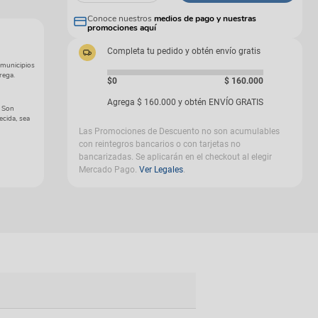
gas
Conoce nuestros
medios de pago y nuestras
promociones aquí
Completa tu pedido y obtén envío gratis
 municipios
rega.
$0
$
160
.
000
Agrega
$
160
.
000
y obtén ENVÍO GRATIS
. Son
ecida, sea
Las Promociones de Descuento no son acumulables
con reintegros bancarios o con tarjetas no
bancarizadas. Se aplicarán en el checkout al elegir
Mercado Pago.
Ver Legales
.