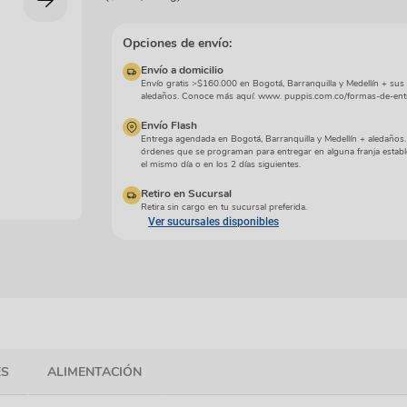
manchas
Lazos y so
Cuidados especiales
s
Otros
Opciones de envío:
ios
Envío a domicilio
Envío gratis >$160.000 en Bogotá, Barranquilla y Medellín + sus
aledaños. Conoce más aquí: www. puppis.com.co/formas-de-ent
Envío Flash
Entrega agendada en Bogotá, Barranquilla y Medellín + aledaños
órdenes que se programan para entregar en alguna franja establ
el mismo día o en los 2 días siguientes.
Retiro en Sucursal
Retira sin cargo en tu sucursal preferida.
Ver sucursales disponibles
ES
ALIMENTACIÓN