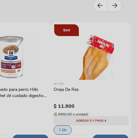
5X4
RO
MY PET
Al
do para perro Hills
Oreja De Res
Ro
iet i/d cuidado digestivo
W
$
$
11
.
900
(
$
(
$ 5950,00
x
unidad
)
AGREGÁ 5 Y PAGÁ 4
1 Un