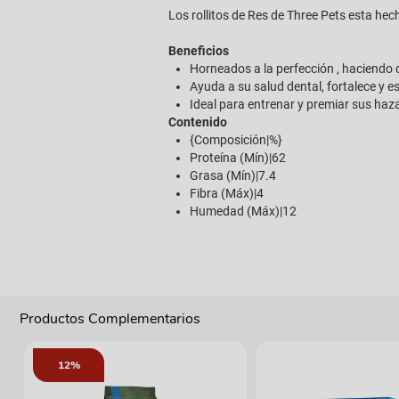
Los rollitos de Res de Three Pets esta hec
Beneficios
Horneados a la perfección , haciendo 
Ayuda a su salud dental, fortalece y 
Ideal para entrenar y premiar sus ha
Contenido
{Composición|%}
Proteína (Mín)|62
Grasa (Mín)|7.4
Fibra (Máx)|4
Humedad (Máx)|12
Productos Complementarios
12%