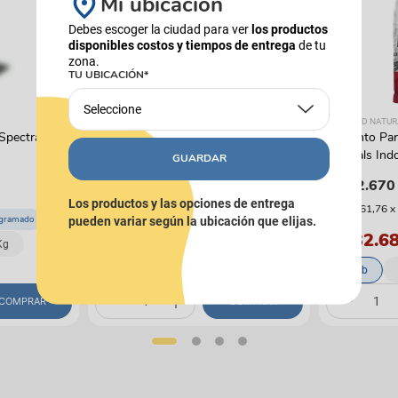
Mi ubicación
Debes escoger la ciudad para ver
los productos
disponibles costos y tiempos de entrega
de tu
zona.
TU UBICACIÓN*
Seleccione
NEXGARD
DIAMOND NATUR
 Spectra
Antipulgas Nexgard Chewable Perros
Alimento Pa
(Una Tableta)
Naturals Ind
GUARDAR
$
46
.
900
$
212
.
670
Los productos y las opciones de entrega
(
$ 30.661,76
x
$ 43.617
ogramado
Envío programado
pueden variar según la ubicación que elijas.
$ 232.6
Kg
2 - 4 Kg
4 - 10 Kg
+
1
18 Lb
10 - 25 Kg
COMPRAR
COMPRAR