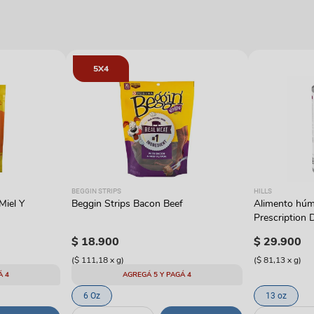
5X4
BEGGIN STRIPS
HILLS
Miel Y
Beggin Strips Bacon Beef
Alimento húme
Prescription D
con pavo
$
18
.
900
$
29
.
900
(
$ 111,18
x
g
)
(
$ 81,13
x
g
)
Á 4
AGREGÁ 5 Y PAGÁ 4
6 Oz
13 oz