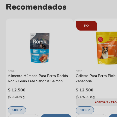
Recomendados
5X4
RONIK
PIXIE
Alimento Húmedo Para Perro Reelds
Galletas Para Perro Pixie 
y
Ronik Grain Free Sabor A Salmón
Zanahoria
$
12
.
500
$
12
.
500
(
$ 25,00
x
g
)
(
$ 125,00
x
g
)
AGREGÁ 5 Y PAG
500 Gr
100 Gr