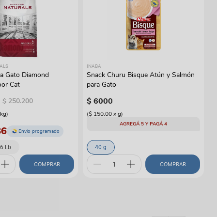
ALS
INABA
ra Gato Diamond
Snack Churu Bisque Atún y Salmón
oor Cat
para Gato
$
6000
$
250
.
200
kg
)
(
$ 150,00
x
g
)
AGREGÁ 5 Y PAGÁ 4
86
Envío programado
6 Lb
40 g
COMPRAR
COMPRAR