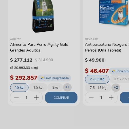
AGILITY
NEXGARD
Alimento Para Perro Agility Gold
Antiparasitario Nexgard
Grandes Adultos
Perros (Una Tableta)
$
277
.
112
$
49
.
900
$
314
.
900
(
$ 20.993,33
x
kg
)
$ 46.407
Envío pr
$ 292.857
Envío programado
2 - 3.5 Kg
3.5 - 7.5 
+
1
15 kg
1,5 kg
3kg
+
2
7.5 - 15 Kg
COMPRAR