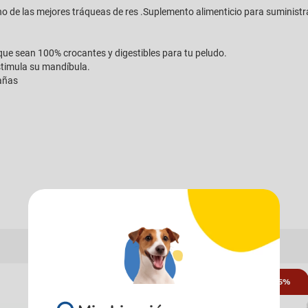
ho de las mejores tráqueas de res .Suplemento alimenticio para suministr
que sean 100% crocantes y digestibles para tu peludo.
estimula su mandíbula.
zañas
15%