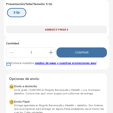
Presentación/Talla/Tamaño
:
5 Oz
5 Oz
AGREGÁ 5 Y PAGÁ 4
Cantidad
COMPRAR
Conoce nuestros
medios de pago y nuestras promociones aquí
Opciones de envío:
Envío a domicilio
Envío gratis >$160.000 en Bogotá, Barranquilla y Medellín + sus municipios
aledaños. Conoce más aquí: www. puppis.com.co/formas-de-entrega.
Envío Flash
Entrega agendada en Bogotá, Barranquilla y Medellín + aledaños. Son órdenes
que se programan para entregar en alguna franja establecida, sea el mismo día
o en los 2 días siguientes.