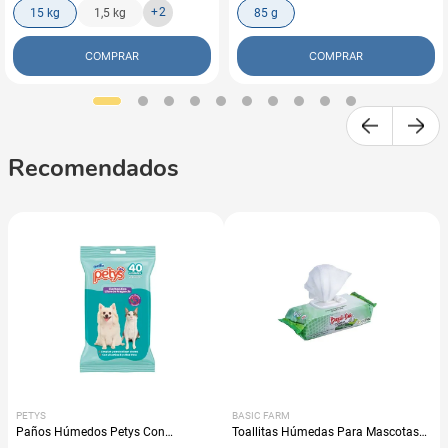
+
2
15 kg
1,5 kg
85 g
COMPRAR
COMPRAR
Recomendados
PETYS
BASIC FARM
Paños Húmedos Petys Con
Toallitas Húmedas Para Mascotas