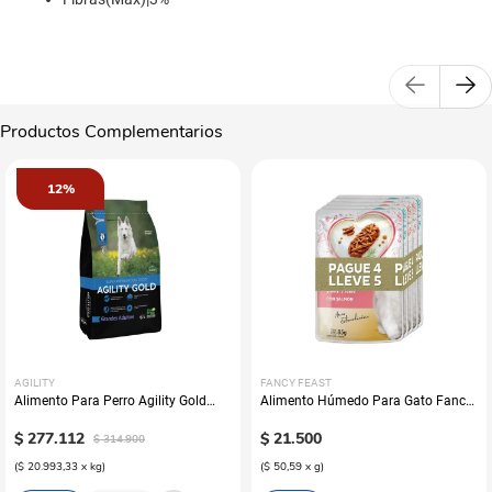
Productos Complementarios
12%
AGILITY
FANCY FEAST
Alimento Para Perro Agility Gold
Alimento Húmedo Para Gato Fancy
Grandes Adultos
Feast Promo Pouch Pack Pague 4
$
277
.
112
Lleve 5
$
21
.
500
$
314
.
900
(
$ 20.993,33
x
kg
)
(
$ 50,59
x
g
)