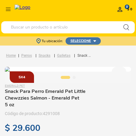
0
$ 0
Buscar un producto o artículo
Tu ubicación:
SELECCIONE
Perros
Snacks
Galletas
Snack Para Perro Emerald Pet Little Chewzzies Salmon
5X4
EMERALD PET
Snack Para Perro Emerald Pet Little
Chewzzies Salmon
- Emerald Pet
5 oz
4291008
$
29
.
600