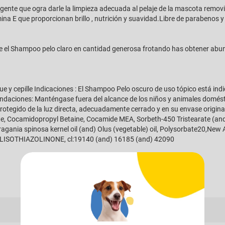
nte que ogra darle la limpieza adecuada al pelaje de la mascota removi
a E que proporcionan brillo , nutrición y suavidad.Libre de parabenos y s
ue el Shampoo pelo claro en cantidad generosa frotando has obtener ab
ue y cepille Indicaciones : El Shampoo Pelo oscuro de uso tópico está ind
endaciones: Manténgase fuera del alcance de los niños y animales domést
otegido de la luz directa, adecuadamente cerrado y en su envase origina
ate, Cocamidopropyl Betaine, Cocamide MEA, Sorbeth-450 Tristearate (
gania spinosa kernel oil (and) Olus (vegetable) oil, Polysorbate20,New A
YLISOTHIAZOLINONE, cl:19140 (and) 16185 (and) 42090