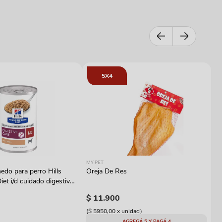
5X4
RO
MY PET
Al
do para perro Hills
Oreja De Res
Ro
iet i/d cuidado digestivo
W
$
$
11
.
900
(
$
(
$ 5950,00
x
unidad
)
AGREGÁ 5 Y PAGÁ 4