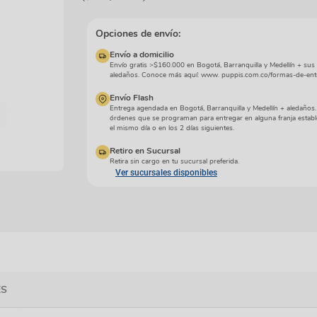
manchas
Lazos y so
Cuidados especiales
s
Otros
Opciones de envío:
ios
Envío a domicilio
Envío gratis >$160.000 en Bogotá, Barranquilla y Medellín + sus
aledaños. Conoce más aquí: www. puppis.com.co/formas-de-ent
Envío Flash
Entrega agendada en Bogotá, Barranquilla y Medellín + aledaños
órdenes que se programan para entregar en alguna franja establ
el mismo día o en los 2 días siguientes.
Retiro en Sucursal
Retira sin cargo en tu sucursal preferida.
Ver sucursales disponibles
ES