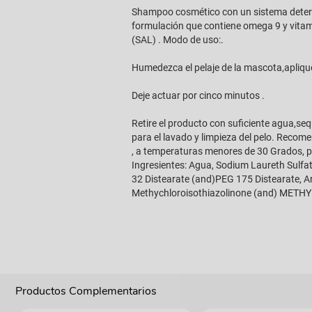
Shampoo cosmético con un sistema deterge
formulación que contiene omega 9 y vitamin
(SAL) . Modo de uso:.
Humedezca el pelaje de la mascota,apliq
Deje actuar por cinco minutos .
Retire el producto con suficiente agua,seq
para el lavado y limpieza del pelo. Recom
, a temperaturas menores de 30 Grados, pr
Ingresientes: Agua, Sodium Laureth Sulf
32 Distearate (and)PEG 175 Distearate, Ara
Methychloroisothiazolinone (and) METH
Productos Complementarios