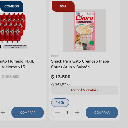
COMBOS
5X4
CHURU
ento Húmedo PIXIE
Snack Para Gato Cremoso Inaba
 al Horno x15
Churu Atún y Salmón
$
13
.
500
$
193
.
500
(
$ 241,07
x
g
)
AGREGÁ 5 Y PAGÁ 4
14 Gr
COMPRAR
COMPRAR