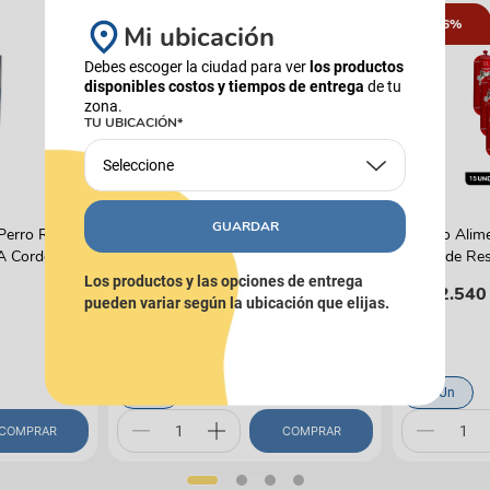
16%
Mi ubicación
Debes escoger la ciudad para ver
los productos
disponibles costos y tiempos de entrega
de tu
zona.
TU UBICACIÓN*
Seleccione
FANCY FEAST
PIXIE
GUARDAR
Perro Reelds
Alimento Húmedo Para Gato Fancy
Combo Alim
 A Cordero
Feast Promo Pouch Pack Pague 4
Carne de Res
Lleve 5
Los productos y las opciones de entrega
$
21
.
500
$
162
.
540
pueden variar según la ubicación que elijas.
(
$ 50,59
x
g
)
85 g
15 Un
COMPRAR
COMPRAR