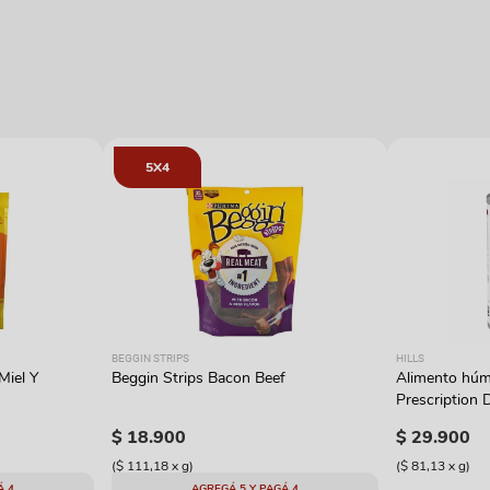
5X4
BEGGIN STRIPS
HILLS
Miel Y
Beggin Strips Bacon Beef
Alimento húme
Prescription D
con pavo
$
18
.
900
$
29
.
900
(
$ 111,18
x
g
)
(
$ 81,13
x
g
)
Á 4
AGREGÁ 5 Y PAGÁ 4