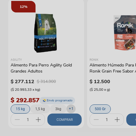
12%
AGILITY
RONIK
Alimento Para Perro Agility Gold
Alimento Húmedo Para 
Grandes Adultos
Ronik Grain Free Sabor
$
277
.
112
$
12
.
500
$
314
.
900
(
$ 20.993,33
x
kg
)
(
$ 25,00
x
g
)
$ 292.857
Envío programado
+
1
15 kg
1,5 kg
3kg
500 Gr
COMPRAR