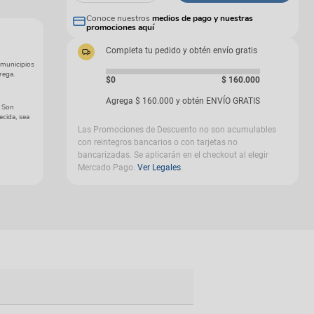
gas
Conoce nuestros
medios de pago y nuestras
promociones aquí
Completa tu pedido y obtén envío gratis
 municipios
rega.
$0
$
160
.
000
Agrega
$
160
.
000
y obtén ENVÍO GRATIS
. Son
ecida, sea
Las Promociones de Descuento no son acumulables
con reintegros bancarios o con tarjetas no
bancarizadas. Se aplicarán en el checkout al elegir
Mercado Pago.
Ver Legales
.