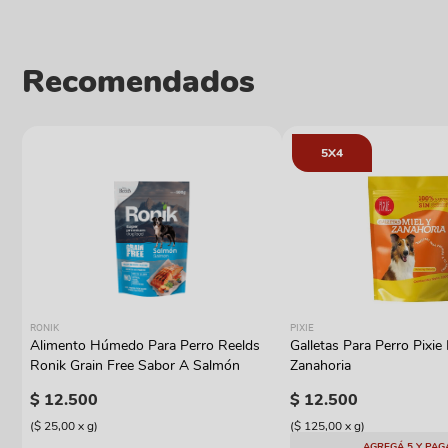
Recomendados
5X4
RONIK
PIXIE
Alimento Húmedo Para Perro Reelds
Galletas Para Perro Pixie 
y
Ronik Grain Free Sabor A Salmón
Zanahoria
$
12
.
500
$
12
.
500
(
$ 25,00
x
g
)
(
$ 125,00
x
g
)
AGREGÁ 5 Y PAG