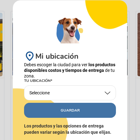
manchas
Lazos y so
Cuidados especiales
s
Otros
ios
Mi ubicación
Debes escoger la ciudad para ver
los productos
disponibles costos y tiempos de entrega
de tu
zona.
TU UBICACIÓN*
Seleccione
GUARDAR
Los productos y las opciones de entrega
pueden variar según la ubicación que elijas.