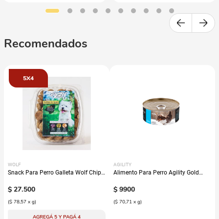
Recomendados
5X4
WOLF
AGILITY
Snack Para Perro Galleta Wolf Chips
Alimento Para Perro Agility Gold
De Hígado
Entérico
$
27
.
500
$
9900
(
$ 78,57
x
g
)
(
$ 70,71
x
g
)
AGREGÁ 5 Y PAGÁ 4