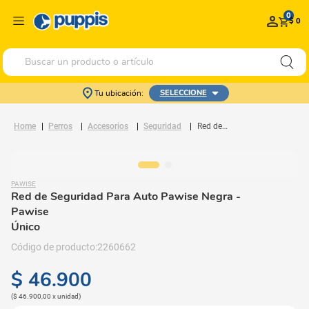
0
$ 0
Buscar un producto o artículo
Tu ubicación:
SELECCIONE
Perros
Accesorios
Seguridad
Red de Seguridad Para Auto Pawise Negra
PAWISE
Red de Seguridad Para Auto Pawise Negra
-
Pawise
Único
2260662
$
46
.
900
(
$ 46.900,00
x
unidad
)