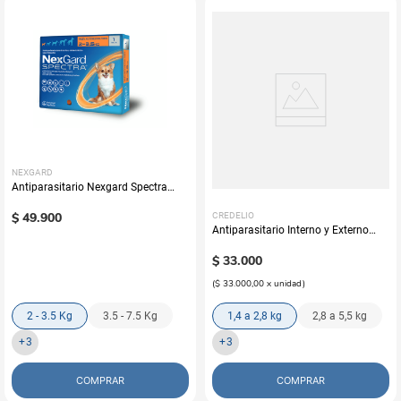
NEXGARD
Antiparasitario Nexgard Spectra
Perros (Una Tableta)
$
49
.
900
CREDELIO
Antiparasitario Interno y Externo
Para Perro Credelio Plus x 1 Tab
$
33
.
000
(
$ 33.000,00
x
unidad
)
2 - 3.5 Kg
3.5 - 7.5 Kg
1,4 a 2,8 kg
2,8 a 5,5 kg
+
3
+
3
COMPRAR
COMPRAR