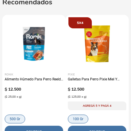
Recomendados
5X4
RONIK
PIXIE
Alimento Húmedo Para Perro Reelds
Galletas Para Perro Pixie Miel Y
Ronik Grain Free Sabor A Salmón
Zanahoria
$
12
.
500
$
12
.
500
(
$ 25,00
x
g
)
(
$ 125,00
x
g
)
AGREGÁ 5 Y PAGÁ 4
500 Gr
100 Gr