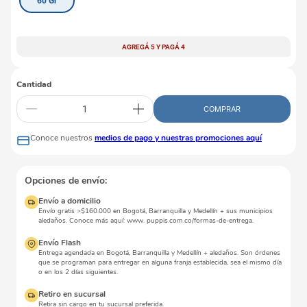
60 Gr
AGREGÁ 5 Y PAGÁ 4
Cantidad
COMPRAR
Conoce nuestros
medios de pago y nuestras promociones aquí
Opciones de envío:
Envío a domicilio
Envío gratis >$160.000 en Bogotá, Barranquilla y Medellín + sus municipios
aledaños. Conoce más aquí: www. puppis.com.co/formas-de-entrega.
Envío Flash
Entrega agendada en Bogotá, Barranquilla y Medellín + aledaños. Son órdenes
que se programan para entregar en alguna franja establecida, sea el mismo día
o en los 2 días siguientes.
Retiro en sucursal
Retira sin cargo en tu sucursal preferida.