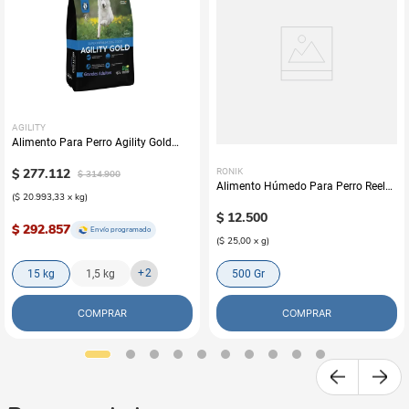
AGILITY
Alimento Para Perro Agility Gold
Grandes Adultos
$
277
.
112
RONIK
$
314
.
900
Alimento Húmedo Para Perro Reelds
(
$ 20.993,33
x
kg
)
Ronik Grain Free Sabor A Cordero
$
12
.
500
$ 292.857
Envío programado
(
$ 25,00
x
g
)
+
2
15 kg
1,5 kg
500 Gr
COMPRAR
COMPRAR