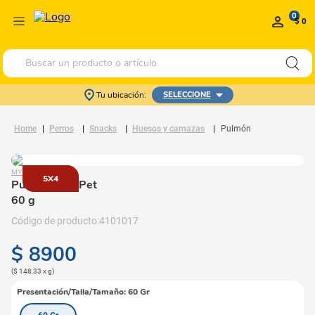
0
$ 0
Buscar un producto o artículo
Tu ubicación:
SELECCIONE
Perros
Snacks
Huesos y carnazas
Pulmón
MY PET
5X4
Pulmón
- My Pet
60 g
4101017
$
8900
(
$ 148,33
x
g
)
Presentación/Talla/Tamaño
:
60 Gr