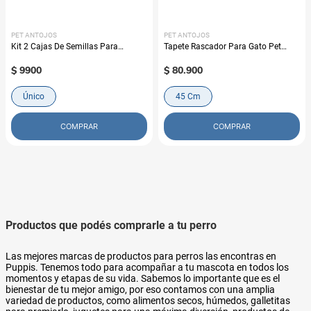
PET ANTOJOS
PET ANTOJOS
Kit 2 Cajas De Semillas Para
Tapete Rascador Para Gato Pet
Plantar Pet Antojos
Antojos
$
9900
$
80
.
900
Único
45 Cm
COMPRAR
COMPRAR
Productos que podés comprarle a tu perro
Las mejores marcas de productos para perros las encontras en
Puppis. Tenemos todo para acompañar a tu mascota en todos los
momentos y etapas de su vida. Sabemos lo importante que es el
bienestar de tu mejor amigo, por eso contamos con una amplia
variedad de productos, como alimentos secos, húmedos, galletitas