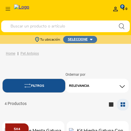
0
$ 0
Buscar un producto o artículo
Tu ubicación:
SELECCIONE
Pet Antojos
RELEVANCIA
4
5X4