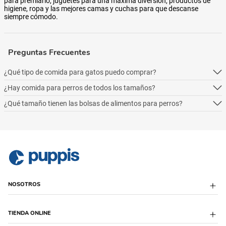
para premiarlo, juguetes para una máxima diversión, productos de
higiene, ropa y las mejores camas y cuchas para que descanse
siempre cómodo.
Preguntas Frecuentes
¿Qué tipo de comida para gatos puedo comprar?
¿Hay comida para perros de todos los tamaños?
Podés comprar online 5 tipos: alimento seco para perros, alimento
húmedo, alimento medicado, para necesidades especialesy alimentos
¿Qué tamaño tienen las bolsas de alimentos para perros?
Podés comprar online 5 tipos: alimento seco para perros, alimento
naturales.
húmedo, alimento medicado, para necesidades especialesy alimentos
Podés comprar online 5 tipos: alimento seco para perros, alimento
naturales.
húmedo, alimento medicado, para necesidades especialesy alimentos
naturales.
NOSOTROS
Sobre Puppis
TIENDA ONLINE
Quiénes Somos