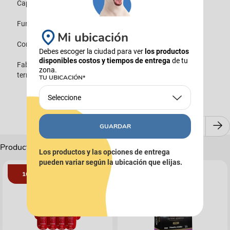
Capacidad máxima: 800 g
Funciona con batería CR2032 (no incluida)
Mi ubicación
Conmutación entre gramos y onzas
Debes escoger la ciudad para ver
los productos
disponibles costos y tiempos de entrega
de tu
Fabricada en ABS (Acrilonitrilo Butadieno Estireno), un
zona.
termoplástico duro, resistente al calor y a los impactos.
TU UBICACIÓN*
Seleccione
GUARDAR
Productos Complementarios
Los productos y las opciones de entrega
pueden variar según la ubicación que elijas.
16%
COMBOS
12%