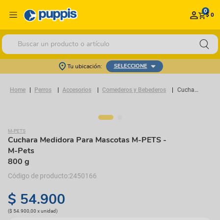
0
$ 0
Buscar un producto o artículo
Tu ubicación:
SELECCIONE
Perros
Accesorios
Comederos y Bebederos
Cuchara Medidora Para Mascotas M-PETS
M-PETS
Cuchara Medidora Para Mascotas M-PETS
-
M-Pets
800 g
2450166
$
54
.
900
(
$ 54.900,00
x
unidad
)