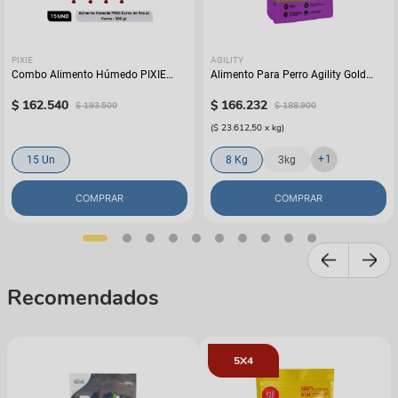
PIXIE
AGILITY
Combo Alimento Húmedo PIXIE
Alimento Para Perro Agility Gold
Carne de Res al Horno x15
Pequeños Adultos Piel
$
162
.
540
$
166
.
232
$
193
.
500
$
188
.
900
(
$ 23.612,50
x
kg
)
+
1
15 Un
8 Kg
3kg
COMPRAR
COMPRAR
Recomendados
5X4