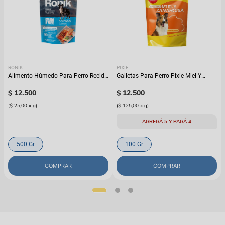
RONIK
PIXIE
Alimento Húmedo Para Perro Reelds
Galletas Para Perro Pixie Miel Y
Ronik Grain Free Sabor A Salmón
Zanahoria
$
12
.
500
$
12
.
500
(
$ 25,00
x
g
)
(
$ 125,00
x
g
)
AGREGÁ 5 Y PAGÁ 4
500 Gr
100 Gr
COMPRAR
COMPRAR