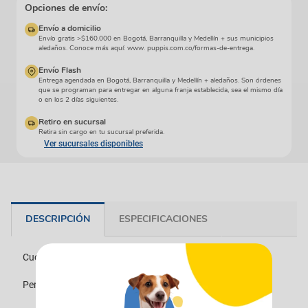
Opciones de envío:
Envío a domicilio
Envío gratis >$160.000 en Bogotá, Barranquilla y Medellín + sus municipios
aledaños. Conoce más aquí: www. puppis.com.co/formas-de-entrega.
Envío Flash
Entrega agendada en Bogotá, Barranquilla y Medellín + aledaños. Son órdenes
que se programan para entregar en alguna franja establecida, sea el mismo día
o en los 2 días siguientes.
Retiro en sucursal
Retira sin cargo en tu sucursal preferida.
Ver sucursales disponibles
DESCRIPCIÓN
ESPECIFICACIONES
Cuchara medidora de 29 x 9,4 x 5 cm
Permite control de alimentos gracias a su sensor de peso