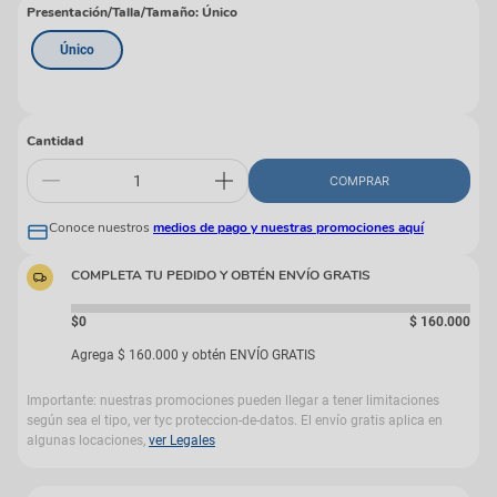
Presentación/Talla/Tamaño
:
Único
Único
Cantidad
COMPRAR
Conoce nuestros
medios de pago y nuestras promociones aquí
COMPLETA TU PEDIDO Y OBTÉN ENVÍO GRATIS
$0
$
160
.
000
Agrega
$
160
.
000
y obtén ENVÍO GRATIS
Importante: nuestras promociones pueden llegar a tener limitaciones
según sea el tipo, ver tyc proteccion-de-datos. El envío gratis aplica en
algunas locaciones,
ver Legales