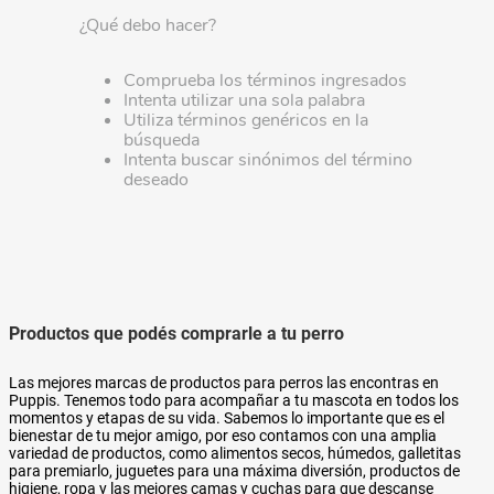
¿Qué debo hacer?
Comprueba los términos ingresados
Intenta utilizar una sola palabra
Utiliza términos genéricos en la
búsqueda
Intenta buscar sinónimos del término
deseado
Productos que podés comprarle a tu perro
Las mejores marcas de productos para perros las encontras en
Puppis. Tenemos todo para acompañar a tu mascota en todos los
momentos y etapas de su vida. Sabemos lo importante que es el
bienestar de tu mejor amigo, por eso contamos con una amplia
variedad de productos, como alimentos secos, húmedos, galletitas
para premiarlo, juguetes para una máxima diversión, productos de
higiene, ropa y las mejores camas y cuchas para que descanse