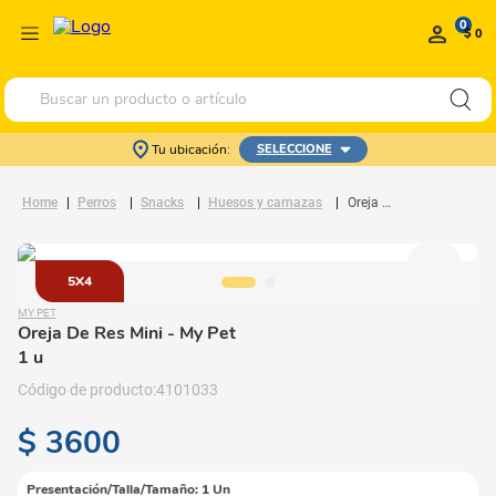
0
$ 0
Buscar un producto o artículo
Tu ubicación:
SELECCIONE
Perros
Snacks
Huesos y carnazas
Oreja De Res Mini
5X4
MY PET
Oreja De Res Mini
- My Pet
1 u
4101033
$
3600
Presentación/Talla/Tamaño
:
1 Un