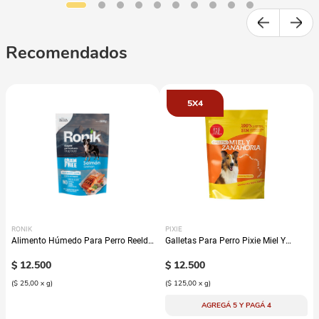
Recomendados
5X4
RONIK
PIXIE
Alimento Húmedo Para Perro Reelds
Galletas Para Perro Pixie Miel Y
Ronik Grain Free Sabor A Salmón
Zanahoria
$
12
.
500
$
12
.
500
(
$ 25,00
x
g
)
(
$ 125,00
x
g
)
AGREGÁ 5 Y PAGÁ 4