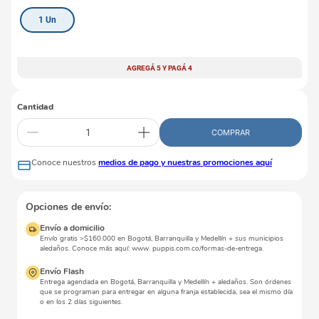
1 Un
AGREGÁ 5 Y PAGÁ 4
Cantidad
COMPRAR
Conoce nuestros
medios de pago y nuestras promociones aquí
Opciones de envío:
Envío a domicilio
Envío gratis >$160.000 en Bogotá, Barranquilla y Medellín + sus municipios
aledaños. Conoce más aquí: www. puppis.com.co/formas-de-entrega.
Envío Flash
Entrega agendada en Bogotá, Barranquilla y Medellín + aledaños. Son órdenes
que se programan para entregar en alguna franja establecida, sea el mismo día
o en los 2 días siguientes.