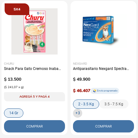
5X4
CHURU
NEXGARD
Snack Para Gato Cremoso Inaba
Antiparasitario Nexgard Spectra
Churu Atún y Salmón
Perros (Una Tableta)
$
13
.
500
$
49
.
900
(
$ 241,07
x
g
)
$ 46.407
Envío programado
AGREGÁ 5 Y PAGÁ 4
2 - 3.5 Kg
3.5 - 7.5 Kg
14 Gr
+
3
COMPRAR
COMPRAR