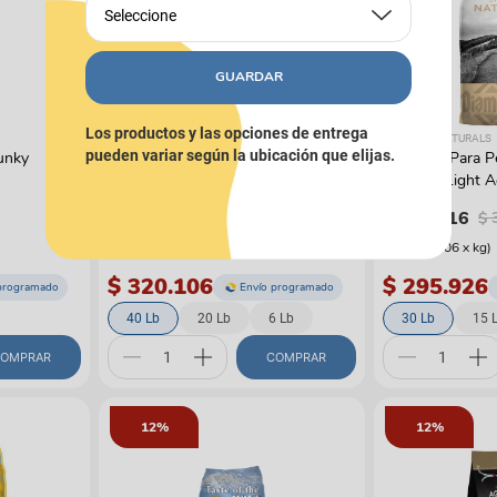
Seleccione
GUARDAR
Los productos y las opciones de entrega
DIAMOND NATURALS
DIAMOND NATURALS
pueden variar según la ubicación que elijas.
unky
Alimento Para Perro Diamond
Alimento Para 
Naturals Lamb Meal & Rice Adult
Naturals Light A
$
302
.
896
$
280
.
016
$
344
.
200
$
(
$ 18.974,64
x
kg
)
(
$ 23.397,06
x
kg
)
$ 320.106
$ 295.926
programado
Envío programado
40 Lb
20 Lb
6 Lb
30 Lb
15 
OMPRAR
COMPRAR
12%
12%