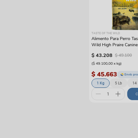
TASTE OF THE WILD
Alimento Para Perro Ta
Wild High Praire Canin
Bison & Venison
$
43
.
208
$
49
.
100
(
$ 49.100,00
x
kg
)
$ 45.663
Envío pr
1 Kg
5 Lb
14 
C