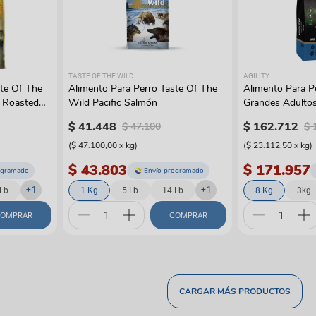
TASTE OF THE WILD
AGILITY
ste Of The
Alimento Para Perro Taste Of The
Alimento Para Pe
e Roasted
Wild Pacific Salmón
Grandes Adultos
$
41
.
448
$
162
.
712
$
47
.
100
$
(
$ 47.100,00
x
kg
)
(
$ 23.112,50
x
kg
)
$ 43.803
$ 171.957
ogramado
Envío programado
+
1
+
1
Lb
1 Kg
5 Lb
14 Lb
8 Kg
3kg
OMPRAR
COMPRAR