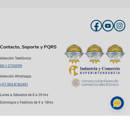
Contacto, Soporte y PQRS
Atención Telefónica:
60-1-2193099
Atención Whatsapp:
+57-305-8182491
Lunes a Sábados de 8 a 20 hrs
Domingos y Festivos de 9 a 18hrs
Métodos de pago