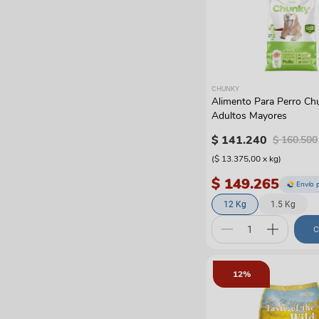
CHUNKY
Alimento Para Perro Ch
Adultos Mayores
$
141
.
240
$
160
.
500
(
$ 13.375,00
x
kg
)
$ 149.265
Envío 
12 Kg
1.5 Kg
C
12%