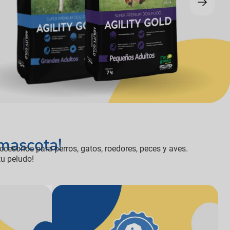
gas
 mascota!
ccesorios para perros, gatos, roedores, peces y aves.
tu peludo!