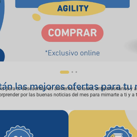
manchas
Lazos y so
Cuidados especiales
s
Otros
ios
tán las mejores ofertas para tu
 para ti: descuentos en alimentos, snacks, antiparasitarios y a
orprender por las buenas noticias del mes para mimarte a ti y a 