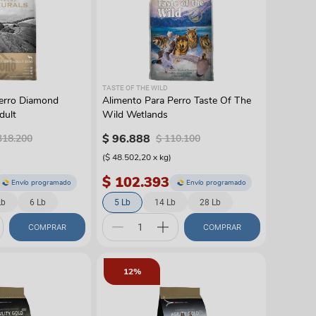
TASTE OF THE WILD
Perro Diamond
Alimento Para Perro Taste Of The
dult
Wild Wetlands
$
96
.
888
318
.
200
$
110
.
100
(
$ 48.502,20
x
kg
)
$ 102.393
Envío programado
Envío programado
Lb
6 Lb
5 Lb
14 Lb
28 Lb
COMPRAR
COMPRAR
12%