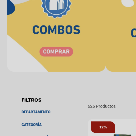
626
DEPARTAMENTO
Gatos
CATEGORÍA
12%
Perros
Pequeños Mamiferos