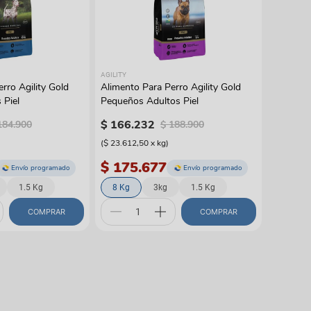
AGILITY
rro Agility Gold
Alimento Para Perro Agility Gold
 Piel
Pequeños Adultos Piel
$
166
.
232
184
.
900
$
188
.
900
(
$ 23.612,50
x
kg
)
$ 175.677
Envío programado
Envío programado
1.5 Kg
8 Kg
3kg
1.5 Kg
COMPRAR
COMPRAR