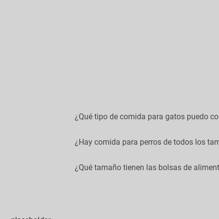
¿Qué tipo de comida para gatos puedo c
Podés comprar online 5 tipos: alimento s
¿Hay comida para perros de todos los t
Podés comprar online 5 tipos: alimento s
¿Qué tamaño tienen las bolsas de aliment
Podés comprar online 5 tipos: alimento s