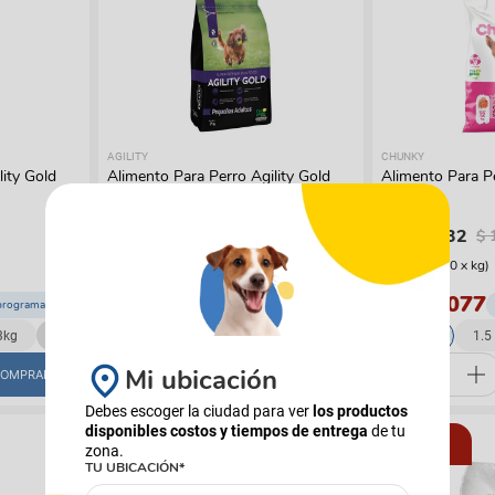
AGILITY
CHUNKY
lity Gold
Alimento Para Perro Agility Gold
Alimento Para P
Pequeños Adultos
Cordero
$
145
.
992
$
148
.
632
$
165
.
900
$
(
$ 23.700,00
x
kg
)
(
$ 14.075,00
x
kg
)
$ 154.287
$ 157.077
programado
Envío programado
+
1
3kg
7 Kg
1.5 Kg
3kg
12 Kg
1.5
Mi ubicación
OMPRAR
COMPRAR
Debes escoger la ciudad para ver
los productos
disponibles costos y tiempos de entrega
de tu
12%
12%
zona.
TU UBICACIÓN*