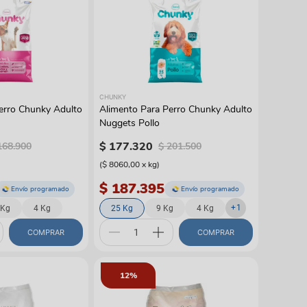
CHUNKY
erro Chunky Adulto
Alimento Para Perro Chunky Adulto
Nuggets Pollo
$
177
.
320
168
.
900
$
201
.
500
(
$ 8060,00
x
kg
)
$ 187.395
Envío programado
Envío programado
+
1
 Kg
4 Kg
25 Kg
9 Kg
4 Kg
COMPRAR
COMPRAR
12%