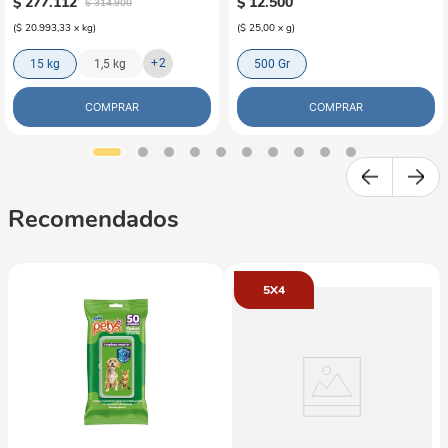
$
277
.
112
$
12
.
500
$
314
.
900
(
$ 20.993,33
x
kg
)
(
$ 25,00
x
g
)
+
2
15 kg
1,5 kg
500 Gr
COMPRAR
COMPRAR
Recomendados
5X4