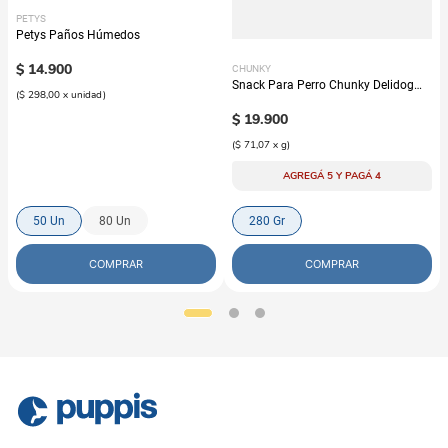
PETYS
Petys Paños Húmedos
$
14
.
900
CHUNKY
Snack Para Perro Chunky Delidog
(
$ 298,00
x
unidad
)
Mix
$
19
.
900
(
$ 71,07
x
g
)
AGREGÁ 5 Y PAGÁ 4
50 Un
80 Un
280 Gr
COMPRAR
COMPRAR