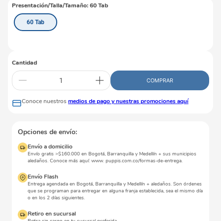
Presentación/Talla/Tamaño
:
60 Tab
60 Tab
Cantidad
COMPRAR
Conoce nuestros
medios de pago y nuestras promociones aquí
Opciones de envío:
Envío a domicilio
Envío gratis >$160.000 en Bogotá, Barranquilla y Medellín + sus municipios
aledaños. Conoce más aquí: www. puppis.com.co/formas-de-entrega.
Envío Flash
Entrega agendada en Bogotá, Barranquilla y Medellín + aledaños. Son órdenes
que se programan para entregar en alguna franja establecida, sea el mismo día
o en los 2 días siguientes.
Retiro en sucursal