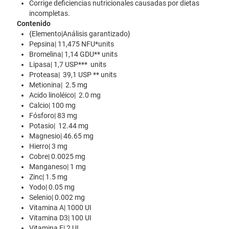
Corrige deficiencias nutricionales causadas por dietas
incompletas.
Contenido
{Elemento|Análisis garantizado}
Pepsina| 11,475 NFU*units
Bromelina| 1,14 GDU** units
Lipasa| 1,7 USP*** units
Proteasa| 39,1 USP ** units
Metionina| 2.5 mg
Acido linoléico| 2.0 mg
Calcio| 100 mg
Fósforo| 83 mg
Potasio| 12.44 mg
Magnesio| 46.65 mg
Hierro| 3 mg
Cobre| 0.0025 mg
Manganeso| 1 mg
Zinc| 1.5 mg
Yodo| 0.05 mg
Selenio| 0.002 mg
Vitamina A| 1000 UI
Vitamina D3| 100 UI
Vitamina E| 2 UI