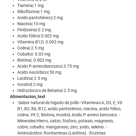
Tiamina| 1 mg
Riboflavina| 1 mg
Acido pantoténico| 2 mg
Niacina| 10 mg
Piridoxina| 0.2 mg
Acido fólico| 0.002 mg
Vitamina B12| 0.002 mg
Colina| 2.5 mg
Cobalto| 0.03 mg
Biotina| 0.002 mg
Acido P-aminobenzoico| 3.75 mg
Acido Ascórbico| 50 mg
Lecitina| 2.5 mg
Inositol| 2 mg
Hidrocloruro de Betaina| 2.5 mg
Alimentacion_text
-Sabor natural de hígado de pollo -Vitaminas:A, D3, E, Vit
B1, B2, B6, B12, acido pantoténico, niacina, acido fólico,
colina, Vit C, Biotina, inositol, Acido P-amino benzoico. -
Minerales:Hierro, calcio, fósforo, potasio, magnesio,
cobre, cobalto, manganeso, zinc, yodo, selenio. -
Aminoácidos: Rovitaminas (Lecitina). -Enzimas