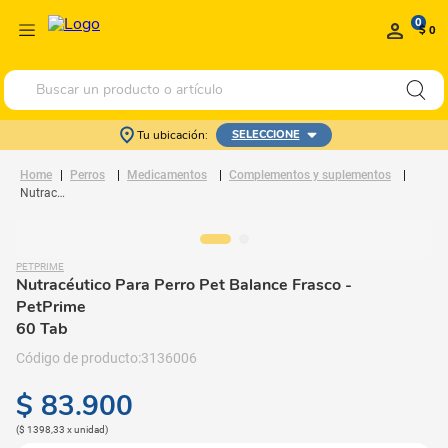
0
$ 0
Buscar un producto o artículo
Tu ubicación:
SELECCIONE
Perros
Medicamentos
Complementos y suplementos
Nutracéutico Para Perro Pet Balance Frasco
PETPRIME
Nutracéutico Para Perro Pet Balance Frasco
-
PetPrime
60 Tab
3136006
$
83
.
900
(
$ 1398,33
x
unidad
)