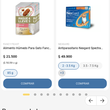
FANCY FEAST
NEXGARD
Alimento Húmedo Para Gato Fancy
Antiparasitario Nexgard Spectra
Feast Promo Pouch Pack Pague 4
Perros (Una Tableta)
Lleve 5
$
21
.
500
$
49
.
900
(
$ 50,59
x
g
)
2 - 3.5 Kg
3.5 - 7.5 Kg
85 g
+
3
COMPRAR
COMPRAR