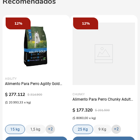
Recomendados
12%
12%
AGILITY
Alimento Para Perro Agility Gold
Grandes Adultos
$
277
.
112
$
314
.
900
CHUNKY
Alimento Para Perro Chunky Adulto
(
$ 20.993,33
x
kg
)
Nuggets Pollo
$
177
.
320
$
201
.
500
(
$ 8060,00
x
kg
)
+
2
+
2
15 kg
1,5 kg
25 Kg
9 Kg