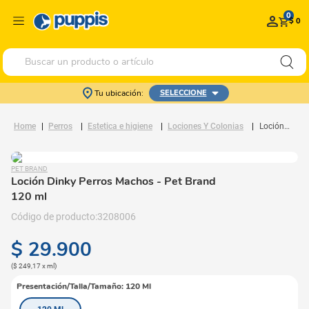
0
$ 0
Buscar un producto o artículo
Tu ubicación:
SELECCIONE
Perros
Estetica e higiene
Lociones Y Colonias
Loción Dinky Perros Machos
PET BRAND
Loción Dinky Perros Machos
- Pet Brand
120 ml
3208006
$
29
.
900
(
$ 249,17
x
ml
)
Presentación/Talla/Tamaño
:
120 Ml