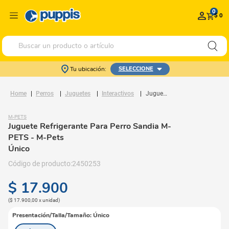
0
$ 0
Buscar un producto o artículo
Tu ubicación:
SELECCIONE
Perros
Juguetes
Interactivos
Juguete Refrigerante Para Perro Sandia M-PETS
M-PETS
Juguete Refrigerante Para Perro Sandia M-
PETS
- M-Pets
Único
2450253
$
17
.
900
(
$ 17.900,00
x
unidad
)
Presentación/Talla/Tamaño
:
Único