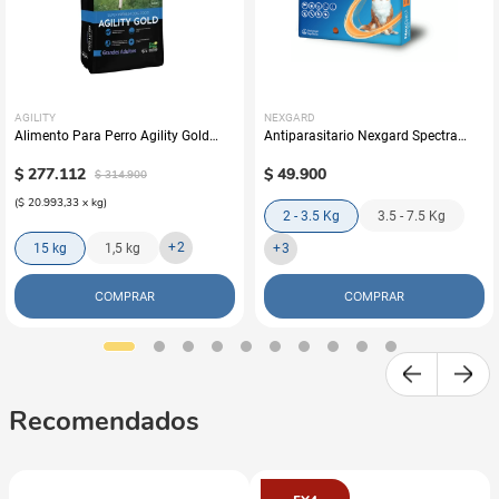
AGILITY
NEXGARD
Alimento Para Perro Agility Gold
Antiparasitario Nexgard Spectra
Grandes Adultos
Perros (Una Tableta)
$
277
.
112
$
49
.
900
$
314
.
900
(
$ 20.993,33
x
kg
)
2 - 3.5 Kg
3.5 - 7.5 Kg
+
2
15 kg
1,5 kg
+
3
COMPRAR
COMPRAR
Recomendados