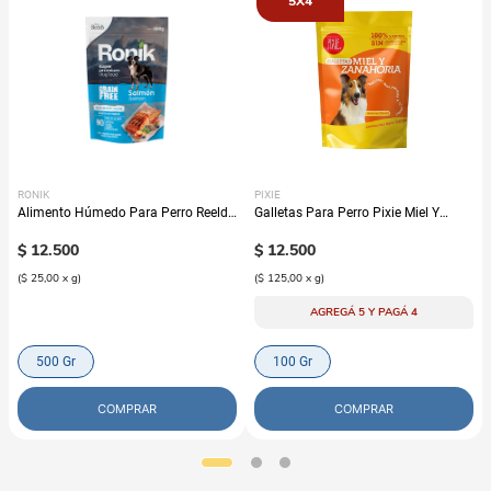
5X4
RONIK
PIXIE
Alimento Húmedo Para Perro Reelds
Galletas Para Perro Pixie Miel Y
Ronik Grain Free Sabor A Salmón
Zanahoria
$
12
.
500
$
12
.
500
(
$ 25,00
x
g
)
(
$ 125,00
x
g
)
AGREGÁ 5 Y PAGÁ 4
500 Gr
100 Gr
COMPRAR
COMPRAR