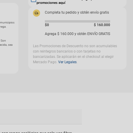
promociones aquí
gas
Completa tu pedido y obtén envío gratis
 municipios
$0
$
160
.
000
rega.
Agrega
$
160
.
000
y obtén ENVÍO GRATIS
. Son
ecida, sea
Las Promociones de Descuento no son acumulables
con reintegros bancarios o con tarjetas no
bancarizadas. Se aplicarán en el checkout al elegir
Mercado Pago.
Ver Legales
.