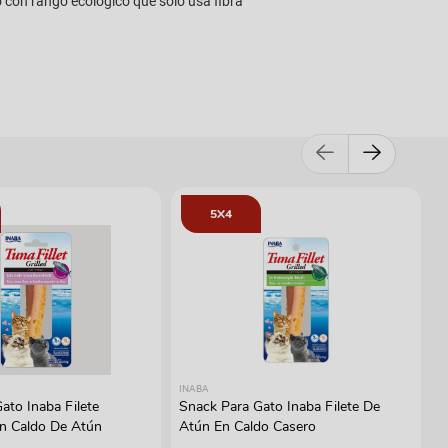
o con rango ecológico que solo usa fibra
5X4
INABA
ato Inaba Filete
Snack Para Gato Inaba Filete De
En Caldo De Atún
Atún En Caldo Casero