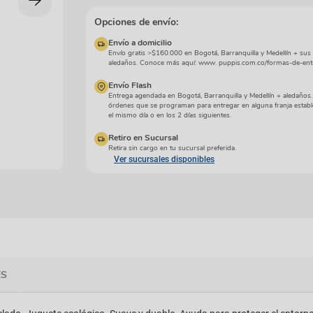
manchas
Lazos y so
Cuidados especiales
Opciones de envío:
s
Otros
Envío a domicilio
ios
Envío gratis >$160.000 en Bogotá, Barranquilla y Medellín + sus
aledaños. Conoce más aquí: www. puppis.com.co/formas-de-ent
Envío Flash
Entrega agendada en Bogotá, Barranquilla y Medellín + aledaños
órdenes que se programan para entregar en alguna franja establ
el mismo día o en los 2 días siguientes.
Retiro en Sucursal
Retira sin cargo en tu sucursal preferida.
Ver sucursales disponibles
ES