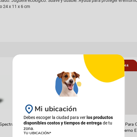
iclado. Juguete ecológico. Suave y duable. Ayuda para proteger el entorn
o 24 x 11 x 6 cm
12%
5X4
Mi ubicación
Debes escoger la ciudad para ver
los productos
AGILITY
INABA
disponibles costos y tiempos de entrega
de tu
 Spectra
Alimento Para Perro Agility Gold
Snack Para G
zona.
Grandes Adultos Piel
Extratierno 
TU UBICACIÓN*