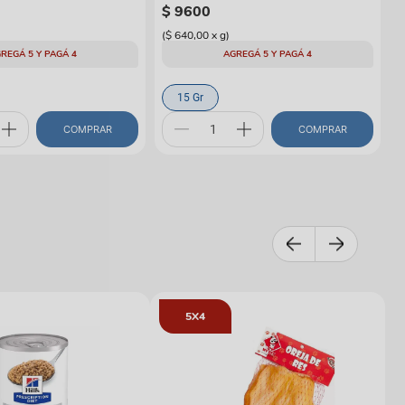
$
9600
(
$ 640,00
x
g
)
REGÁ 5 Y PAGÁ 4
AGREGÁ 5 Y PAGÁ 4
15 Gr
COMPRAR
COMPRAR
5X4