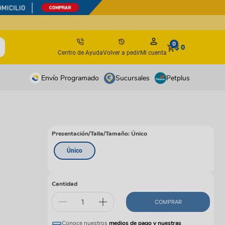
0
$ 0
Centro de Ayuda
Volver a pedir
Mi cuenta
Envío Programado
Sucursales
Petplus
tos
tos
antes
antes
Presentación/Talla/Tamaño
:
Único
os y suplementos
os y suplementos
Único
irúrgicos
irúrgicos
s
Cantidad
isbees
COMPRAR
s
Conoce nuestros
medios de pago y nuestras