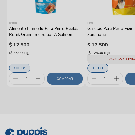
RONIK
PIXIE
Alimento Húmedo Para Perro Reelds
Galletas Para Perro Pixie 
y
Ronik Grain Free Sabor A Salmón
Zanahoria
$
12
.
500
$
12
.
500
(
$ 25,00
x
g
)
(
$ 125,00
x
g
)
AGREGÁ 5 Y PAG
500 Gr
100 Gr
COMPRAR