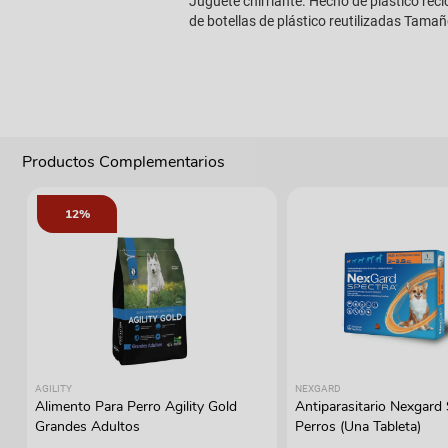
Juguete chirriante. Hecho de plástico rec
de botellas de plástico reutilizadas Tamañ
Productos Complementarios
12%
AGILITY
NEXGARD
Alimento Para Perro Agility Gold
Antiparasitario Nexgard
Grandes Adultos
Perros (Una Tableta)