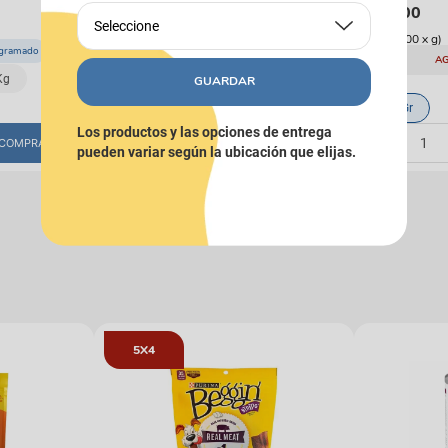
$
162
.
712
$
9600
$
184
.
900
Seleccione
(
$ 23.112,50
x
kg
)
(
$ 640,00
x
g
)
ogramado
AG
$ 171.957
Envío programado
Kg
GUARDAR
8 Kg
3kg
1.5 Kg
15 Gr
Los productos y las opciones de entrega
COMPRAR
COMPRAR
pueden variar según la ubicación que elijas.
5X4