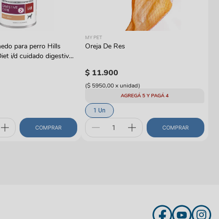
RO
MY PET
Al
do para perro Hills
Oreja De Res
Ro
iet i/d cuidado digestivo
W
$
$
11
.
900
(
$
(
$ 5950,00
x
unidad
)
AGREGÁ 5 Y PAGÁ 4
1 Un
COMPRAR
COMPRAR