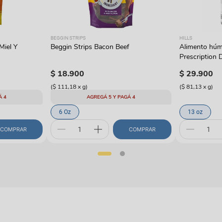
BEGGIN STRIPS
HILLS
Miel Y
Beggin Strips Bacon Beef
Alimento húme
Prescription D
con pavo
$
18
.
900
$
29
.
900
(
$ 111,18
x
g
)
(
$ 81,13
x
g
)
Á 4
AGREGÁ 5 Y PAGÁ 4
6 Oz
13 oz
COMPRAR
COMPRAR