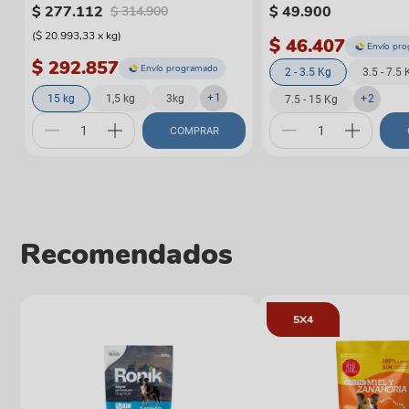
$
277
.
112
$
49
.
900
$
314
.
900
(
$ 20.993,33
x
kg
)
$ 46.407
Envío pr
$ 292.857
Envío programado
2 - 3.5 Kg
3.5 - 7.5 
+
1
15 kg
1,5 kg
3kg
+
2
7.5 - 15 Kg
COMPRAR
Recomendados
5X4