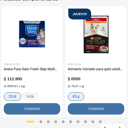
¡NUEVO!
FRESH STEP
PRO PLAN
Arena Para Gato Fresh Step Multi
Alimento húmedo para gato adulto
Cat Con Febreze
Pro Plan sabor pollo
$
112
.
900
$
6500
(
$ 9955,91
x
kg
)
(
$ 76,47
x
g
)
25 lb
14 lb
85 g
COMPRAR
COMPRAR