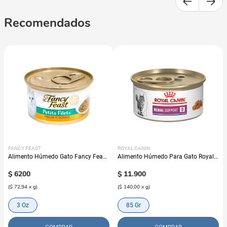
Recomendados
FANCY FEAST
ROYAL CANIN
Alimento Húmedo Gato Fancy Feast
Alimento Húmedo Para Gato Royal
Petits Filets Pollo Y Queso
Canin Veterinary Diet Renal Support
$
6200
D
$
11
.
900
(
$ 72,94
x
g
)
(
$ 140,00
x
g
)
3 Oz
85 Gr
COMPRAR
COMPRAR