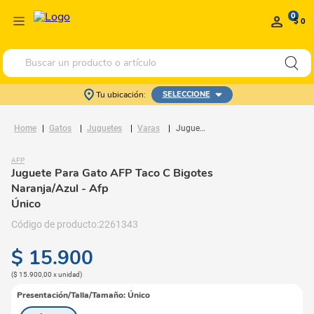
0
$ 0
Buscar un producto o artículo
Tu ubicación:
SELECCIONE
Gatos
Juguetes
Varas
Juguete Para Gato AFP Taco C Bigotes Naranja/Azul
AFP
Juguete Para Gato AFP Taco C Bigotes
Naranja/Azul
- Afp
Único
2261343
$
15
.
900
(
$ 15.900,00
x
unidad
)
Presentación/Talla/Tamaño
:
Único