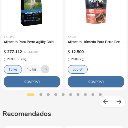
AGILITY
RONIK
Alimento Para Perro Agility Gold
Alimento Húmedo Para Perro Reelds
Grandes Adultos
Ronik Grain Free Sabor A Cordero
$
277
.
112
$
12
.
500
$
314
.
900
(
$ 20.993,33
x
kg
)
(
$ 25,00
x
g
)
+
2
15 kg
1,5 kg
500 Gr
COMPRAR
COMPRAR
Recomendados