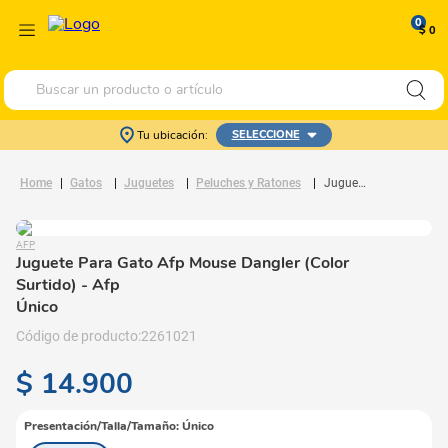
0
$ 0
Buscar un producto o artículo
Tu ubicación:
SELECCIONE
Gatos
Juguetes
Peluches y Ratones
Juguete Para Gato Afp Mouse Dangler (Color Surtido)
AFP
Juguete Para Gato Afp Mouse Dangler (Color
Surtido)
- Afp
Único
2261021
$
14
.
900
Presentación/Talla/Tamaño
:
Único