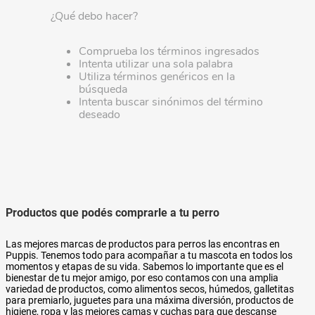
¿Qué debo hacer?
Comprueba los términos ingresados
Intenta utilizar una sola palabra
Utiliza términos genéricos en la
búsqueda
Intenta buscar sinónimos del término
deseado
Productos que podés comprarle a tu perro
Las mejores marcas de productos para perros las encontras en
Puppis. Tenemos todo para acompañar a tu mascota en todos los
momentos y etapas de su vida. Sabemos lo importante que es el
bienestar de tu mejor amigo, por eso contamos con una amplia
variedad de productos, como alimentos secos, húmedos, galletitas
para premiarlo, juguetes para una máxima diversión, productos de
higiene, ropa y las mejores camas y cuchas para que descanse