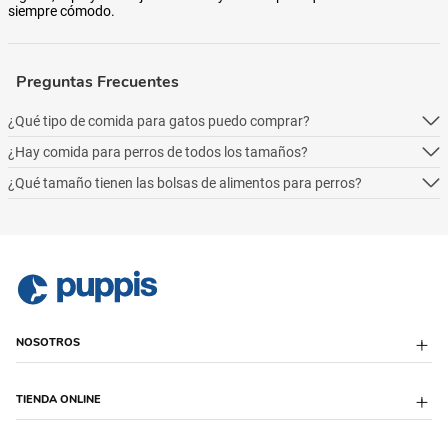
siempre cómodo.
Preguntas Frecuentes
¿Qué tipo de comida para gatos puedo comprar?
¿Hay comida para perros de todos los tamaños?
Podés comprar online 5 tipos: alimento seco para perros, alimento
húmedo, alimento medicado, para necesidades especialesy alimentos
¿Qué tamaño tienen las bolsas de alimentos para perros?
Podés comprar online 5 tipos: alimento seco para perros, alimento
naturales.
húmedo, alimento medicado, para necesidades especialesy alimentos
Podés comprar online 5 tipos: alimento seco para perros, alimento
naturales.
húmedo, alimento medicado, para necesidades especialesy alimentos
naturales.
NOSOTROS
Sobre Puppis
TIENDA ONLINE
Quiénes Somos
Sucursales
Puppis Club
Envío Programado