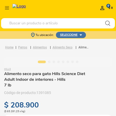
0
$ 0
Buscar un producto o artículo
Tu ubicación:
SELECCIONE
Perros
Alimentos
Alimento Seco
Alimento seco para gato Hills Science Diet Adult Indoor de interiores
HILLS
Alimento seco para gato Hills Science Diet
Adult Indoor de interiores
- Hills
7 lb
1391085
$
208
.
900
(
$ 65.281,25
x
kg
)