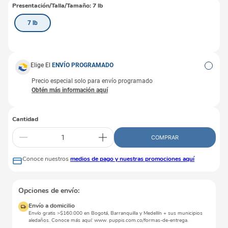
Presentación/Talla/Tamaño
:
7 lb
7 lb
Elige El
ENVÍO PROGRAMADO
Precio especial solo para envío programado
Cantidad
COMPRAR
Conoce nuestros
medios de pago y nuestras promociones aquí
Opciones de envío:
Envío a domicilio
Envío gratis >$160.000 en Bogotá, Barranquilla y Medellín + sus municipios
aledaños. Conoce más aquí: www. puppis.com.co/formas-de-entrega.