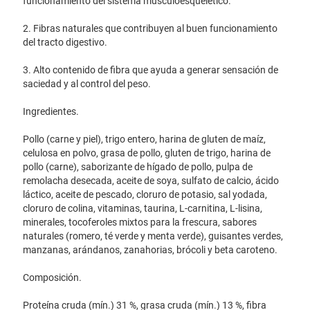
funcionamiento del sistema musculoesquelético.
2. Fibras naturales que contribuyen al buen funcionamiento
del tracto digestivo.
3. Alto contenido de fibra que ayuda a generar sensación de
saciedad y al control del peso.
Ingredientes.
Pollo (carne y piel), trigo entero, harina de gluten de maíz,
celulosa en polvo, grasa de pollo, gluten de trigo, harina de
pollo (carne), saborizante de hígado de pollo, pulpa de
remolacha desecada, aceite de soya, sulfato de calcio, ácido
láctico, aceite de pescado, cloruro de potasio, sal yodada,
cloruro de colina, vitaminas, taurina, L-carnitina, L-lisina,
minerales, tocoferoles mixtos para la frescura, sabores
naturales (romero, té verde y menta verde), guisantes verdes,
manzanas, arándanos, zanahorias, brócoli y beta caroteno.
Composición.
Proteína cruda (mín.) 31 %, grasa cruda (mín.) 13 %, fibra