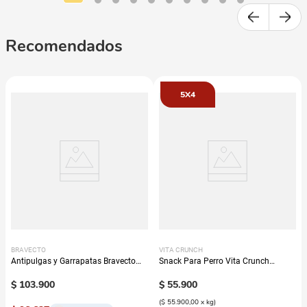
Recomendados
5X4
BRAVECTO
VITA CRUNCH
Antipulgas y Garrapatas Bravecto
Snack Para Perro Vita Crunch
Para Perro - 12 semanas
Bombonera Galleta Avena
$
103
.
900
$
55
.
900
(
$ 55.900,00
x
kg
)