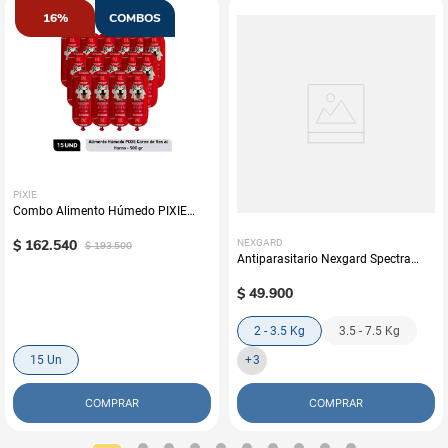
16%
COMBOS
PIXIE
Combo Alimento Húmedo PIXIE
Carne de Res al Horno x15
$
162
.
540
NEXGARD
$
193
.
500
Antiparasitario Nexgard Spectra
Perros (Una Tableta)
$
49
.
900
2 - 3.5 Kg
3.5 - 7.5 Kg
15 Un
+
3
COMPRAR
COMPRAR