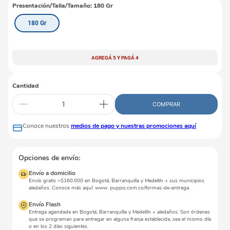
Presentación/Talla/Tamaño
:
180 Gr
180 Gr
AGREGÁ 5 Y PAGÁ 4
Cantidad
COMPRAR
Conoce nuestros
medios de pago y nuestras promociones aquí
Opciones de envío:
Envío a domicilio
Envío gratis >$160.000 en Bogotá, Barranquilla y Medellín + sus municipios
aledaños. Conoce más aquí: www. puppis.com.co/formas-de-entrega.
Envío Flash
Entrega agendada en Bogotá, Barranquilla y Medellín + aledaños. Son órdenes
que se programan para entregar en alguna franja establecida, sea el mismo día
o en los 2 días siguientes.