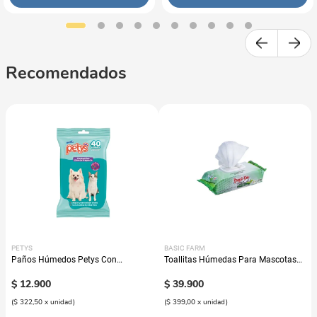
Recomendados
PETYS
BASIC FARM
Paños Húmedos Petys Con
Toallitas Húmedas Para Mascotas
Clorhexidina
Basic Din
$
12
.
900
$
39
.
900
(
$ 322,50
x
unidad
)
(
$ 399,00
x
unidad
)