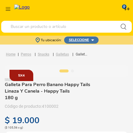
0
$ 0
Buscar un producto o artículo
Tu ubicación:
SELECCIONE
Perros
Snacks
Galletas
Galleta Para Perro Banano Happy Tails Linaza Y Canela
5X4
HAPPY TAILS
Galleta Para Perro Banano Happy Tails
Linaza Y Canela
- Happy Tails
180 g
4100002
$
19
.
000
(
$ 105,56
x
g
)