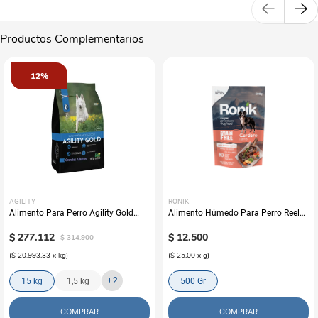
Productos Complementarios
12%
AGILITY
RONIK
Alimento Para Perro Agility Gold
Alimento Húmedo Para Perro Reelds
Grandes Adultos
Ronik Grain Free Sabor A Cordero
$
277
.
112
$
12
.
500
$
314
.
900
(
$ 20.993,33
x
kg
)
(
$ 25,00
x
g
)
+
2
15 kg
1,5 kg
500 Gr
COMPRAR
COMPRAR