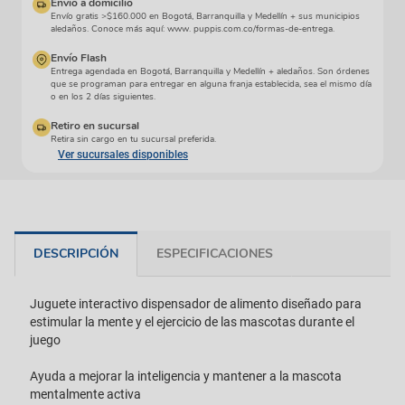
Envío a domicilio
Envío gratis >$160.000 en Bogotá, Barranquilla y Medellín + sus municipios
aledaños. Conoce más aquí: www. puppis.com.co/formas-de-entrega.
Envío Flash
Entrega agendada en Bogotá, Barranquilla y Medellín + aledaños. Son órdenes
que se programan para entregar en alguna franja establecida, sea el mismo día
o en los 2 días siguientes.
Retiro en sucursal
Retira sin cargo en tu sucursal preferida.
Ver sucursales disponibles
DESCRIPCIÓN
ESPECIFICACIONES
Juguete interactivo dispensador de alimento diseñado para
estimular la mente y el ejercicio de las mascotas durante el
juego
Ayuda a mejorar la inteligencia y mantener a la mascota
mentalmente activa