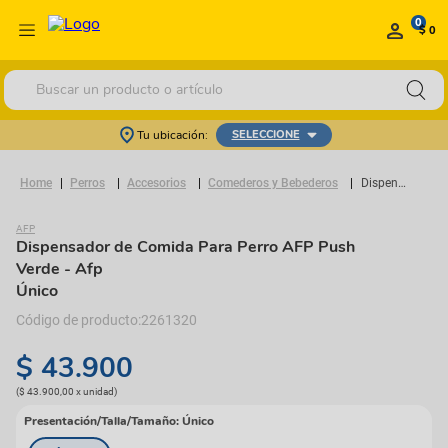
0
$ 0
Buscar un producto o artículo
Tu ubicación:
SELECCIONE
Perros
Accesorios
Comederos y Bebederos
Dispensador de Comida Para Perro AFP Push Verde
AFP
Dispensador de Comida Para Perro AFP Push
Verde
- Afp
Único
2261320
$
43
.
900
(
$ 43.900,00
x
unidad
)
Presentación/Talla/Tamaño
:
Único