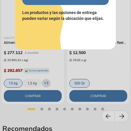
Los productos y las opciones de entrega
pueden variar según la ubicación que elijas.
AGILITY
RONIK
Alimento Para Perro Agility Gold
Alimento Húmedo Para Perro Reelds
Grandes Adultos
Ronik Grain Free Sabor A Cordero
$
277
.
112
$
12
.
500
$
314
.
900
(
$ 20.993,33
x
kg
)
(
$ 25,00
x
g
)
$ 292.857
Envío programado
+
2
15 kg
1,5 kg
500 Gr
COMPRAR
COMPRAR
Recomendados