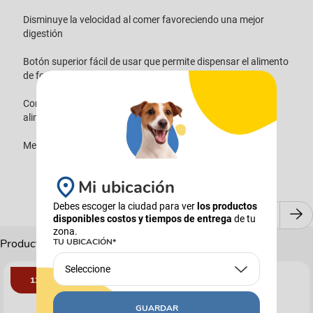
Disminuye la velocidad al comer favoreciendo una mejor
digestión
Botón superior fácil de usar que permite dispensar el alimento
de forma práctica
Contenedor translúcido que facilita el control del nivel de
alimento
Medidas: 12 × 23.5 × 23.5 cm.
Mi ubicación
Debes escoger la ciudad para ver
los productos
disponibles costos y tiempos de entrega
de tu
zona.
Productos Complementarios
TU UBICACIÓN*
Seleccione
12%
GUARDAR