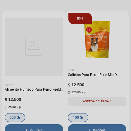
5X4
PIXIE
Galletas Para Perro Pixie Miel Y
Zanahoria
$
12
.
500
RONIK
Alimento Húmedo Para Perro Reelds
(
$ 125,00
x
g
)
Ronik Grain Free Sabor A Salmón
$
12
.
500
AGREGÁ 5 Y PAGÁ 4
(
$ 25,00
x
g
)
500 Gr
100 Gr
COMPRAR
COMPRAR