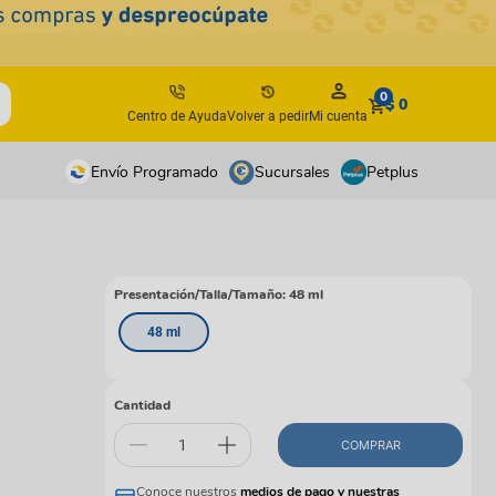
0
$ 0
Centro de Ayuda
Volver a pedir
Mi cuenta
Envío Programado
Sucursales
Petplus
tos
tos
antes
antes
Presentación/Talla/Tamaño
:
48 ml
os y suplementos
os y suplementos
48 ml
irúrgicos
irúrgicos
s
Cantidad
isbees
COMPRAR
s
Conoce nuestros
medios de pago y nuestras