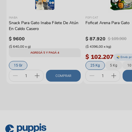
INABA
FOFI CAT
Snack Para Gato Inaba Filete De Atún
Foficat Arena Para Gato
En Caldo Casero
$
9600
$
87
.
920
$
109
.
900
(
$ 640,00
x
g
)
(
$ 4396,00
x
kg
)
AGREGÁ 5 Y PAGÁ 4
$ 102.207
Envío p
15 Gr
25 Kg
5 Kg
10
COMPRAR