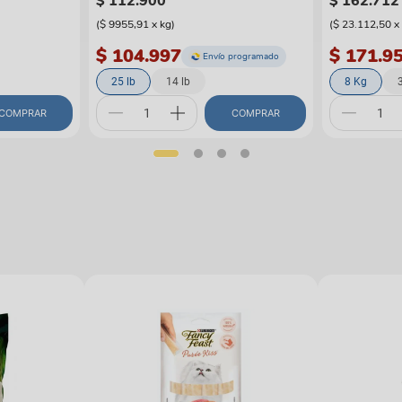
$
112
.
900
$
162
.
712
(
$ 9955,91
x
kg
)
(
$ 23.112,50
x
$ 104.997
$ 171.9
Envío programado
25 lb
14 lb
8 Kg
COMPRAR
COMPRAR