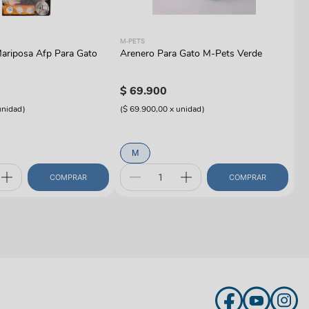
M-
M-PETS
Ju
ariposa Afp Para Gato
Arenero Para Gato M-Pets Verde
P
$
$
69
.
900
(
$
unidad
)
(
$ 69.900,00
x
unidad
)
M
COMPRAR
COMPRAR