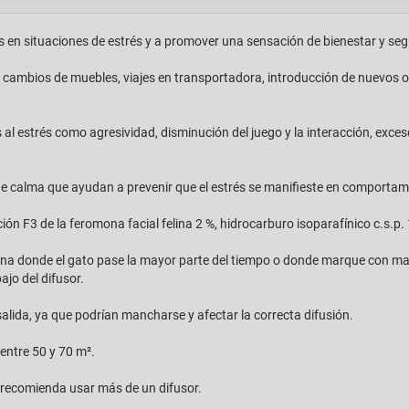
s en situaciones de estrés y a promover una sensación de bienestar y seg
mbios de muebles, viajes en transportadora, introducción de nuevos ob
l estrés como agresividad, disminución del juego y la interacción, exces
de calma que ayudan a prevenir que el estrés se manifieste en comporta
ión F3 de la feromona facial felina 2 %, hidrocarburo isoparafínico c.s.p.
zona donde el gato pase la mayor parte del tiempo o donde marque con ma
ajo del difusor.
alida, ya que podrían mancharse y afectar la correcta difusión.
entre 50 y 70 m².
 recomienda usar más de un difusor.