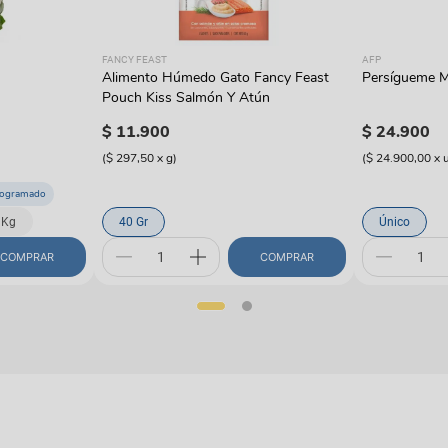
FANCY FEAST
AFP
Alimento Húmedo Gato Fancy Feast
Persígueme M
Pouch Kiss Salmón Y Atún
$
11
.
900
$
24
.
900
(
$ 297,50
x
g
)
(
$ 24.900,00
x
rogramado
 Kg
40 Gr
Único
COMPRAR
COMPRAR