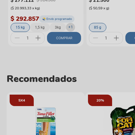
$
277
.
112
$
21
.
500
$
314
.
900
(
$ 20.993,33
x
kg
)
(
$ 50,59
x
g
)
$ 292.857
Envío programado
+
1
15 kg
1,5 kg
3kg
85 g
COMPRAR
Recomendados
5X4
20%