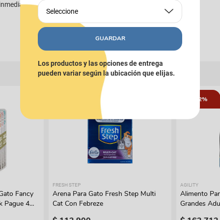
a inmediatamente a un médico y muestra el envase del producto.
Seleccione
GUARDAR
Los productos y las opciones de entrega
pueden variar según la ubicación que elijas.
12%
FRESH STEP
AGILITY
Gato Fancy
Arena Para Gato Fresh Step Multi
Alimento Par
k Pague 4
Cat Con Febreze
Grandes Adul