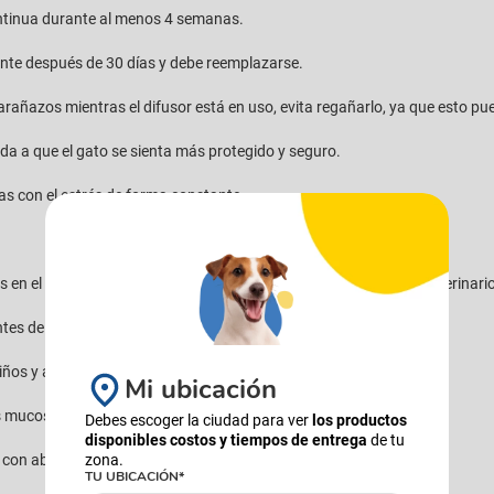
ntinua durante al menos 4 semanas.
nte después de 30 días y debe reemplazarse.
arañazos mientras el difusor está en uso, evita regañarlo, ya que esto pu
a a que el gato se sienta más protegido y seguro.
s con el estrés de forma constante.
s en el comportamiento o signos de estrés, consulta al médico veterinari
tes de usar.
iños y animales.
Mi ubicación
s mucosas o heridas abiertas.
Debes escoger la ciudad para ver
los productos
disponibles costos y tiempos de entrega
de tu
zona.
a con abundante agua y consulta a un médico.
TU UBICACIÓN*