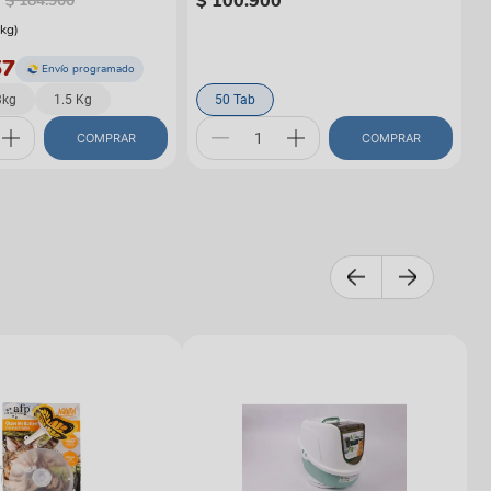
$
100
.
900
$
184
.
900
kg
)
57
Envío programado
3kg
1.5 Kg
50 Tab
COMPRAR
COMPRAR