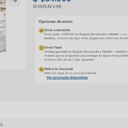
manchas
Lazos y so
(
$ 3435,42
x
ml
)
Cuidados especiales
s
Otros
ios
Opciones de envío:
Envío a domicilio
Envío gratis >$160.000 en Bogotá, Barranquilla y Medellín + sus
aledaños. Conoce más aquí: www. puppis.com.co/formas-de-ent
Envío Flash
Entrega agendada en Bogotá, Barranquilla y Medellín + aledaños
órdenes que se programan para entregar en alguna franja establ
el mismo día o en los 2 días siguientes.
Retiro en Sucursal
Retira sin cargo en tu sucursal preferida.
Ver sucursales disponibles
ES