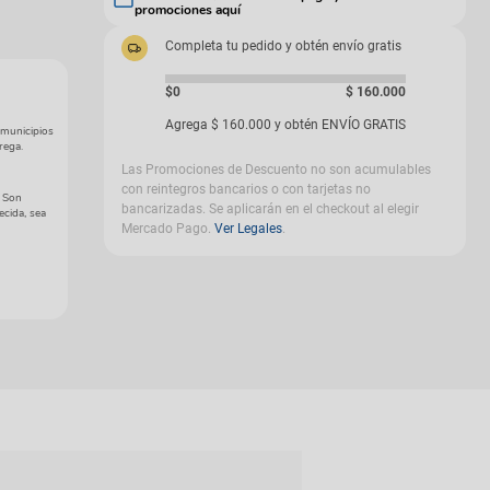
promociones aquí
gas
Completa tu pedido y obtén envío gratis
$0
$
160
.
000
Agrega
$
160
.
000
y obtén ENVÍO GRATIS
 municipios
rega.
Las Promociones de Descuento no son acumulables
con reintegros bancarios o con tarjetas no
. Son
bancarizadas. Se aplicarán en el checkout al elegir
ecida, sea
Mercado Pago.
Ver Legales
.