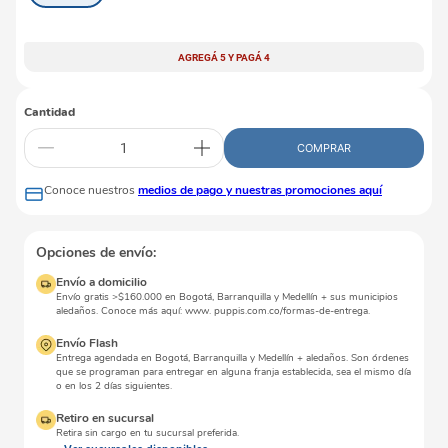
AGREGÁ 5 Y PAGÁ 4
Cantidad
COMPRAR
Conoce nuestros
medios de pago y nuestras promociones aquí
Opciones de envío:
Envío a domicilio
Envío gratis >$160.000 en Bogotá, Barranquilla y Medellín + sus municipios
aledaños. Conoce más aquí: www. puppis.com.co/formas-de-entrega.
Envío Flash
Entrega agendada en Bogotá, Barranquilla y Medellín + aledaños. Son órdenes
que se programan para entregar en alguna franja establecida, sea el mismo día
o en los 2 días siguientes.
Retiro en sucursal
Retira sin cargo en tu sucursal preferida.