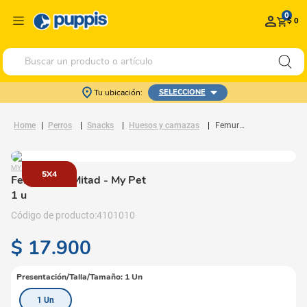
0
$ 0
Buscar un producto o artículo
Tu ubicación:
SELECCIONE
Perros
Snacks
Huesos y carnazas
Femur A La Mitad
MY PET
5X4
Femur A La Mitad
- My Pet
1 u
4101010
$
17
.
900
Presentación/Talla/Tamaño
:
1 Un
1 Un