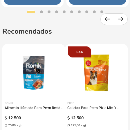
Recomendados
5X4
RONIK
PIXIE
Alimento Húmedo Para Perro Reelds
Galletas Para Perro Pixie Miel Y
Ronik Grain Free Sabor A Salmón
Zanahoria
$
12
.
500
$
12
.
500
(
$ 25,00
x
g
)
(
$ 125,00
x
g
)