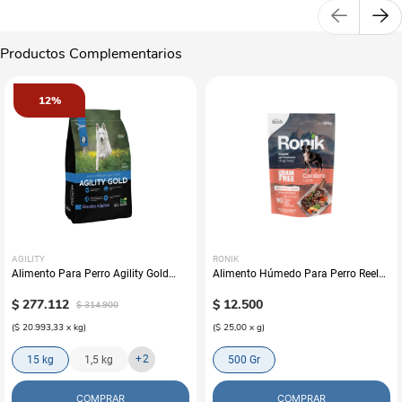
Productos Complementarios
12%
AGILITY
RONIK
Alimento Para Perro Agility Gold
Alimento Húmedo Para Perro Reelds
Grandes Adultos
Ronik Grain Free Sabor A Cordero
$
277
.
112
$
12
.
500
$
314
.
900
(
$ 20.993,33
x
kg
)
(
$ 25,00
x
g
)
+
2
15 kg
1,5 kg
500 Gr
COMPRAR
COMPRAR