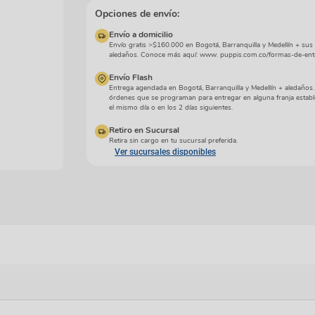
manchas
Lazos y so
Opciones de envío:
Cuidados especiales
s
Otros
Envío a domicilio
ios
Envío gratis >$160.000 en Bogotá, Barranquilla y Medellín + sus
aledaños. Conoce más aquí: www. puppis.com.co/formas-de-ent
Envío Flash
Entrega agendada en Bogotá, Barranquilla y Medellín + aledaños
órdenes que se programan para entregar en alguna franja establ
el mismo día o en los 2 días siguientes.
Retiro en Sucursal
Retira sin cargo en tu sucursal preferida.
Ver sucursales disponibles