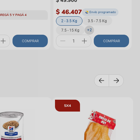
$
49
.
900
$ 46.407
Envío programado
REGÁ 5 Y PAGÁ 4
2 - 3.5 Kg
3.5 - 7.5 Kg
+
2
7.5 - 15 Kg
COMPRAR
COMPRAR
5X4