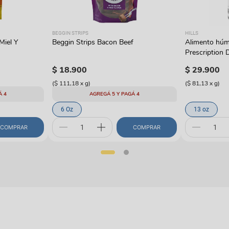
BEGGIN STRIPS
HILLS
Miel Y
Beggin Strips Bacon Beef
Alimento húme
Prescription D
con pavo
$
18
.
900
$
29
.
900
(
$ 111,18
x
g
)
(
$ 81,13
x
g
)
Á 4
AGREGÁ 5 Y PAGÁ 4
6 Oz
13 oz
COMPRAR
COMPRAR