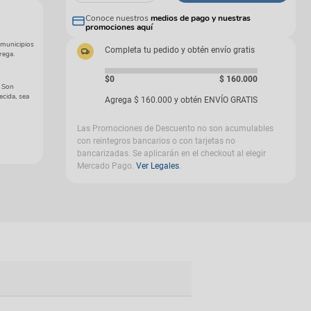
gas
Conoce nuestros
medios de pago y nuestras
promociones aquí
 municipios
Completa tu pedido y obtén envío gratis
rega.
$0
$
160
.
000
. Son
ecida, sea
Agrega
$
160
.
000
y obtén ENVÍO GRATIS
Las Promociones de Descuento no son acumulables
con reintegros bancarios o con tarjetas no
bancarizadas. Se aplicarán en el checkout al elegir
Mercado Pago.
Ver Legales
.