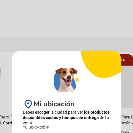
16%
COMBOS
5X4
Mi ubicación
Debes escoger la ciudad para ver
los productos
PIXIE
CHURU
Perro Reelds
Combo Alimento Húmedo PIXIE
Snack Para 
disponibles costos y tiempos de entrega
de tu
 A Cordero
Carne de Res al Horno x15
Churu Atún 
zona.
TU UBICACIÓN*