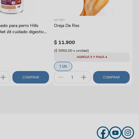
RO
MY PET
Al
do para perro Hills
Oreja De Res
Ro
iet i/d cuidado digestivo
W
$
$
11
.
900
(
$
(
$ 5950,00
x
unidad
)
AGREGÁ 5 Y PAGÁ 4
1 Un
COMPRAR
COMPRAR