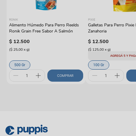
RONIK
PIXIE
Alimento Húmedo Para Perro Reelds
Galletas Para Perro Pixie 
y
Ronik Grain Free Sabor A Salmón
Zanahoria
$
12
.
500
$
12
.
500
(
$ 25,00
x
g
)
(
$ 125,00
x
g
)
AGREGÁ 5 Y PAG
500 Gr
100 Gr
COMPRAR