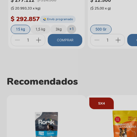
$
277
.
112
$
12
.
500
$
314
.
900
(
$ 20.993,33
x
kg
)
(
$ 25,00
x
g
)
$ 292.857
Envío programado
+
1
15 kg
1,5 kg
3kg
500 Gr
COMPRAR
Recomendados
5X4