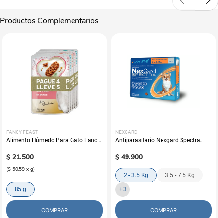
Productos Complementarios
FANCY FEAST
NEXGARD
Alimento Húmedo Para Gato Fancy
Antiparasitario Nexgard Spectra
Feast Promo Pouch Pack Pague 4
Perros (Una Tableta)
Lleve 5
$
21
.
500
$
49
.
900
(
$ 50,59
x
g
)
2 - 3.5 Kg
3.5 - 7.5 Kg
85 g
+
3
COMPRAR
COMPRAR