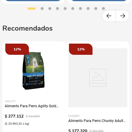
Recomendados
12%
12%
AGILITY
Alimento Para Perro Agility Gold
Grandes Adultos
$
277
.
112
$
314
.
900
CHUNKY
Alimento Para Perro Chunky Adulto
(
$ 20.993,33
x
kg
)
Nuggets Pollo
$
177
.
320
$
201
.
500