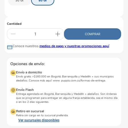
30 Gr
80 Gr
Cantidad
COMPRAR
Conoce nuestros
medios de pago y nuestras promociones aquí
Opciones de envío:
Envío a domicilio
Envío gratis >$160.000 en Bogotá, Barranquilla y Medellín + sus municipios
aledaños. Conoce más aquí: www. puppis.com.co/formas-de-entrega.
Envío Flash
Entrega agendada en Bogotá, Barranquilla y Medellín + aledaños. Son órdenes
que se programan para entregar en alguna franja establecida, sea el mismo día
o en los 2 días siguientes.
Retiro en sucursal
Retira sin cargo en tu sucursal preferida.
Ver sucursales disponibles