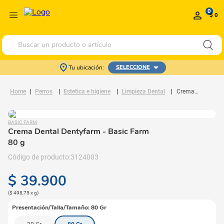
0
$ 0
Buscar un producto o artículo
Tu ubicación:
SELECCIONE
Perros
Estetica e higiene
Limpieza Dental
Crema Dental Dentyfarm
BASIC FARM
Crema Dental Dentyfarm
- Basic Farm
80 g
3124003
$
39
.
900
(
$ 498,75
x
g
)
Presentación/Talla/Tamaño
:
80 Gr