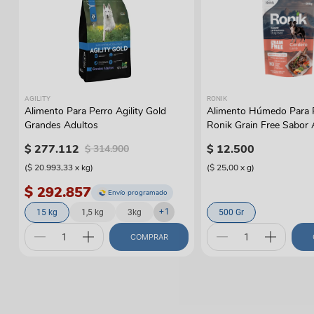
AGILITY
RONIK
Alimento Para Perro Agility Gold
Alimento Húmedo Para 
Grandes Adultos
Ronik Grain Free Sabor
$
277
.
112
$
12
.
500
$
314
.
900
(
$ 20.993,33
x
kg
)
(
$ 25,00
x
g
)
$ 292.857
Envío programado
+
1
15 kg
1,5 kg
3kg
500 Gr
COMPRAR