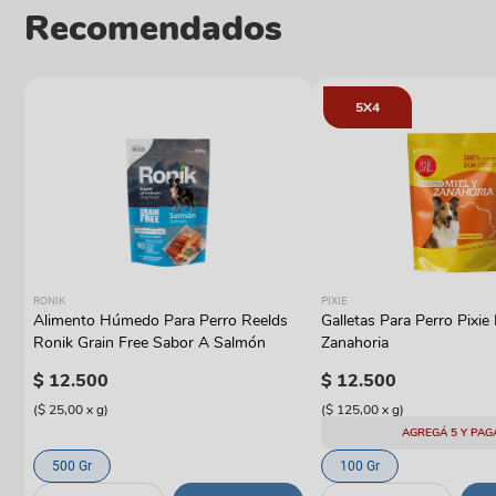
Recomendados
5X4
RONIK
PIXIE
Alimento Húmedo Para Perro Reelds
Galletas Para Perro Pixie 
y
Ronik Grain Free Sabor A Salmón
Zanahoria
$
12
.
500
$
12
.
500
(
$ 25,00
x
g
)
(
$ 125,00
x
g
)
AGREGÁ 5 Y PAG
500 Gr
100 Gr