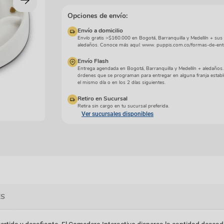
manchas
Lazos y so
Cuidados especiales
Opciones de envío:
s
Otros
Envío a domicilio
ios
Envío gratis >$160.000 en Bogotá, Barranquilla y Medellín + sus
aledaños. Conoce más aquí: www. puppis.com.co/formas-de-ent
Envío Flash
Entrega agendada en Bogotá, Barranquilla y Medellín + aledaños
órdenes que se programan para entregar en alguna franja establ
el mismo día o en los 2 días siguientes.
Retiro en Sucursal
Retira sin cargo en tu sucursal preferida.
Ver sucursales disponibles
ES