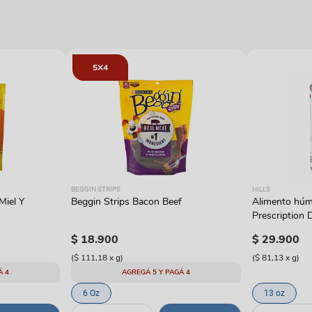
5X4
BEGGIN STRIPS
HILLS
Miel Y
Beggin Strips Bacon Beef
Alimento húme
Prescription D
con pavo
$
18
.
900
$
29
.
900
(
$ 111,18
x
g
)
(
$ 81,13
x
g
)
Á 4
AGREGÁ 5 Y PAGÁ 4
6 Oz
13 oz