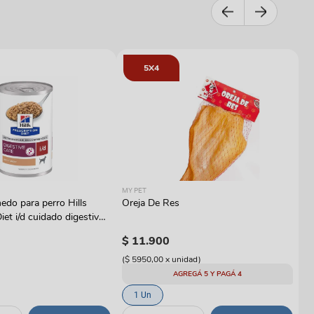
5X4
RO
MY PET
Al
do para perro Hills
Oreja De Res
Ro
iet i/d cuidado digestivo
W
$
$
11
.
900
(
$
(
$ 5950,00
x
unidad
)
AGREGÁ 5 Y PAGÁ 4
1 Un