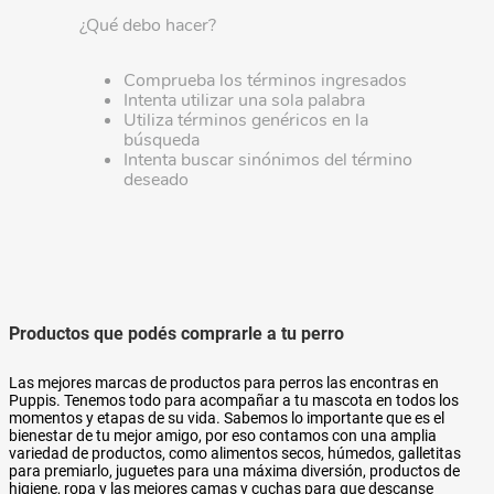
¿Qué debo hacer?
Comprueba los términos ingresados
Intenta utilizar una sola palabra
Utiliza términos genéricos en la
búsqueda
Intenta buscar sinónimos del término
deseado
Productos que podés comprarle a tu perro
Las mejores marcas de productos para perros las encontras en
Puppis. Tenemos todo para acompañar a tu mascota en todos los
momentos y etapas de su vida. Sabemos lo importante que es el
bienestar de tu mejor amigo, por eso contamos con una amplia
variedad de productos, como alimentos secos, húmedos, galletitas
para premiarlo, juguetes para una máxima diversión, productos de
higiene, ropa y las mejores camas y cuchas para que descanse