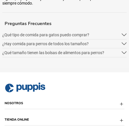
siempre cómodo.
Preguntas Frecuentes
¿Qué tipo de comida para gatos puedo comprar?
¿Hay comida para perros de todos los tamaños?
Podés comprar online 5 tipos: alimento seco para perros, alimento
húmedo, alimento medicado, para necesidades especialesy alimentos
¿Qué tamaño tienen las bolsas de alimentos para perros?
Podés comprar online 5 tipos: alimento seco para perros, alimento
naturales.
húmedo, alimento medicado, para necesidades especialesy alimentos
Podés comprar online 5 tipos: alimento seco para perros, alimento
naturales.
húmedo, alimento medicado, para necesidades especialesy alimentos
naturales.
NOSOTROS
Sobre Puppis
TIENDA ONLINE
Quiénes Somos
Sucursales