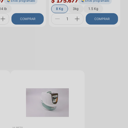
97
$ 175.677
Envío programado
Envío programado
14 lb
8 Kg
3kg
1.5 Kg
COMPRAR
COMPRAR
M-PETS