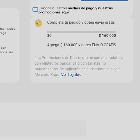
gas
Conoce nuestros
medios de pago y nuestras
promociones aquí
Completa tu pedido y obtén envío gratis
 municipios
rega.
$0
$
160
.
000
Agrega
$
160
.
000
y obtén ENVÍO GRATIS
. Son
ecida, sea
Las Promociones de Descuento no son acumulables
con reintegros bancarios o con tarjetas no
bancarizadas. Se aplicarán en el checkout al elegir
Mercado Pago.
Ver Legales
.