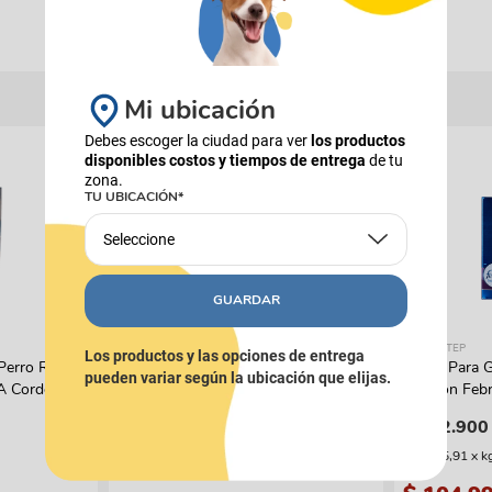
Mi ubicación
Debes escoger la ciudad para ver
los productos
16%
COMBOS
disponibles costos y tiempos de entrega
de tu
zona.
TU UBICACIÓN*
Seleccione
GUARDAR
PIXIE
FRESH STEP
Los productos y las opciones de entrega
Perro Reelds
Combo Alimento Húmedo PIXIE
Arena Para G
pueden variar según la ubicación que elijas.
 A Cordero
Carne de Res al Horno x15
Cat Con Feb
$
162
.
540
$
112
.
900
$
193
.
500
(
$ 9955,91
x
k