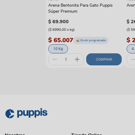
Arena Bentonita Para Gato Puppis
Aren
Súper Premium
$
69
.
900
$
2
(
$ 6990,00
x
kg
)
(
$ 5
$ 65.007
$ 
Envío programado
10 Kg
4
COMPRAR