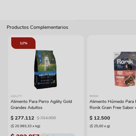
Productos Complementarios
12%
AGILITY
RONIK
Alimento Para Perro Agility Gold
Alimento Húmedo Para 
Grandes Adultos
Ronik Grain Free Sabor
$
277
.
112
$
12
.
500
$
314
.
900
(
$ 20.993,33
x
kg
)
(
$ 25,00
x
g
)