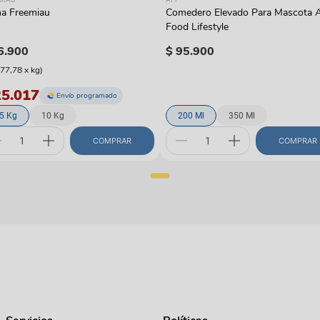
a Freemiau
Comedero Elevado Para Mascota 
Food Lifestyle
6
.
900
$
95
.
900
977,78
x
kg
)
25.017
Envío programado
.5 Kg
10 Kg
200 Ml
350 Ml
COMPRAR
COMPRAR