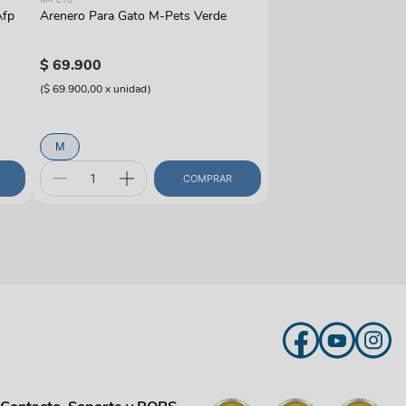
Afp
Arenero Para Gato M-Pets Verde
$
69
.
900
(
$ 69.900,00
x
unidad
)
M
COMPRAR