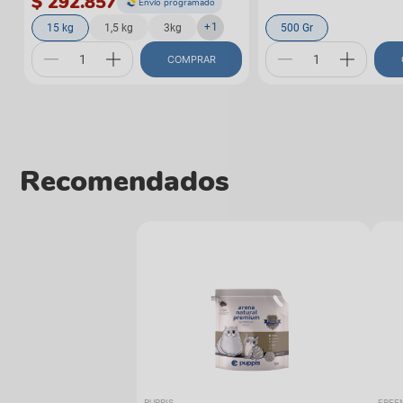
$ 292.857
Envío programado
+
1
15 kg
1,5 kg
3kg
500 Gr
COMPRAR
Recomendados
PUPPIS
FREE