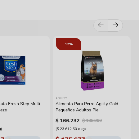
12%
AGILITY
ato Fresh Step Multi
Alimento Para Perro Agility Gold
reze
Pequeños Adultos Piel
$
166
.
232
$
188
.
900
g
)
(
$ 23.612,50
x
kg
)