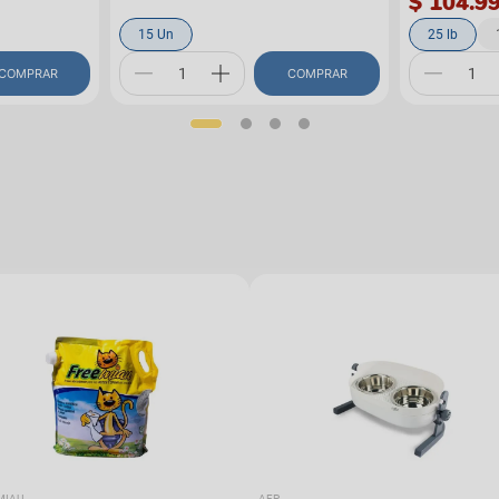
$ 104.9
15 Un
25 lb
COMPRAR
COMPRAR
MIAU
AFP