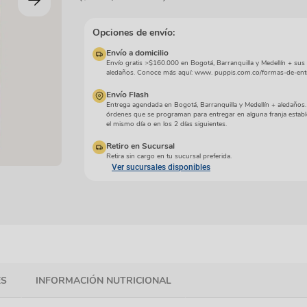
manchas
Lazos y so
Cuidados especiales
s
Otros
Opciones de envío:
ios
Envío a domicilio
Envío gratis >$160.000 en Bogotá, Barranquilla y Medellín + sus
aledaños. Conoce más aquí: www. puppis.com.co/formas-de-ent
Envío Flash
Entrega agendada en Bogotá, Barranquilla y Medellín + aledaños
órdenes que se programan para entregar en alguna franja establ
el mismo día o en los 2 días siguientes.
Retiro en Sucursal
Retira sin cargo en tu sucursal preferida.
Ver sucursales disponibles
ES
INFORMACIÓN NUTRICIONAL