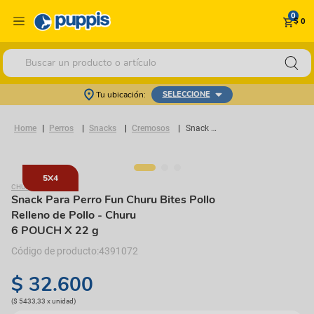
0
$ 0
Buscar un producto o artículo
Tu ubicación:
SELECCIONE
Perros
Snacks
Cremosos
Snack Para Perro Fun Churu Bites Pollo Relleno de Pollo
5X4
CHURU
Snack Para Perro Fun Churu Bites Pollo
Relleno de Pollo
- Churu
6 POUCH X 22 g
4391072
$
32
.
600
(
$ 5433,33
x
unidad
)