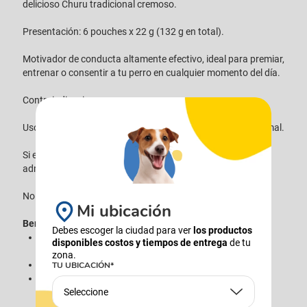
delicioso Churu tradicional cremoso.
Presentación: 6 pouches x 22 g (132 g en total).
Motivador de conducta altamente efectivo, ideal para premiar,
entrenar o consentir a tu perro en cualquier momento del día.
Contraindicaciones:
Uso veterinario. Producto exclusivo para alimentación animal.
Si el producto cambia de aspecto, color u olor, no debe
administrarse.
No consumir después de la fecha de caducidad.
Mi ubicación
Beneficios
Debes escoger la ciudad para ver
los productos
Preparados con pollo criado en granja y atún salvaje
disponibles costos y tiempos de entrega
de tu
100% puro y natural.
zona.
Sin cereales, conservantes ni colorantes artificiales.
TU UBICACIÓN*
Bocados horneados rellenos, perfectos para el
Seleccione
entrenamiento canino.