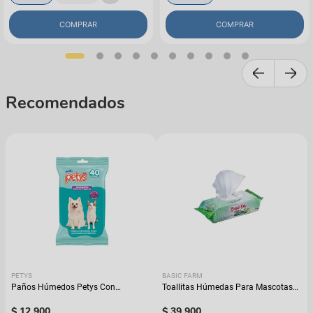
COMPRAR
COMPRAR
Recomendados
PETYS
BASIC FARM
Paños Húmedos Petys Con
Toallitas Húmedas Para Mascotas
Clorhexidina
Basic Din
$
12
.
900
$
39
.
900