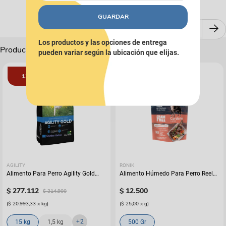
GUARDAR
Los productos y las opciones de entrega
Productos Complementarios
pueden variar según la ubicación que elijas.
12%
AGILITY
RONIK
Alimento Para Perro Agility Gold
Alimento Húmedo Para Perro Reelds
Grandes Adultos
Ronik Grain Free Sabor A Cordero
$
277
.
112
$
12
.
500
$
314
.
900
(
$ 20.993,33
x
kg
)
(
$ 25,00
x
g
)
+
2
15 kg
1,5 kg
500 Gr