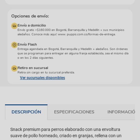
Opciones de envío:
Envío a domicilio
Envío gratis >$160.000 en Bogotá, Barranquilla y Medellín + sus municipios
aledaños. Conoce más aquí: www. puppis.com.co/formas-de-entrega.
Envío Flash
Entrega agendada en Bogotá, Barranquilla y Medellín + aledaños. Son órdenes
que se programan para entregar en alguna franja establecida, sea el mismo día
o en los 2 días siguientes.
Retiro en sucursal
Retira sin cargo en tu sucursal preferida.
Ver sucursales disponibles
DESCRIPCIÓN
ESPECIFICACIONES
INFORMACIÓN 
Snack premium para perros elaborado con una envoltura
suave de pollo horneado, criado en granjas, rellena con un