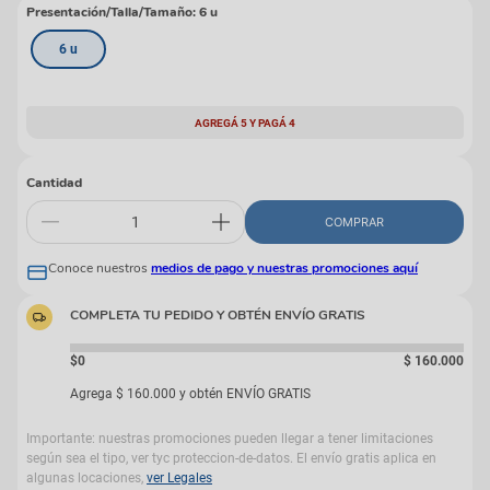
Presentación/Talla/Tamaño
:
6 u
6 u
AGREGÁ 5 Y PAGÁ 4
Cantidad
COMPRAR
Conoce nuestros
medios de pago y nuestras promociones aquí
COMPLETA TU PEDIDO Y OBTÉN ENVÍO GRATIS
$0
$
160
.
000
Agrega
$
160
.
000
y obtén ENVÍO GRATIS
Importante: nuestras promociones pueden llegar a tener limitaciones
según sea el tipo, ver tyc proteccion-de-datos. El envío gratis aplica en
algunas locaciones,
ver Legales