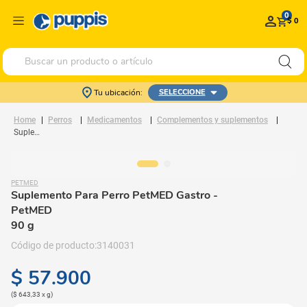
0
$ 0
Buscar un producto o artículo
Tu ubicación:
SELECCIONE
Perros
Medicamentos
Complementos y suplementos
Suplemento Para Perro PetMED Gastro
PETMED
Suplemento Para Perro PetMED Gastro
-
PetMED
90 g
3140031
$
57
.
900
(
$ 643,33
x
g
)