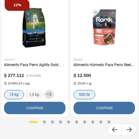
12%
AGILITY
RONIK
Alimento Para Perro Agility Gold
Alimento Húmedo Para Perro Reelds
Grandes Adultos
Ronik Grain Free Sabor A Cordero
$
277
.
112
$
12
.
500
$
314
.
900
(
$ 20.993,33
x
kg
)
(
$ 25,00
x
g
)
+
2
15 kg
1,5 kg
500 Gr
COMPRAR
COMPRAR