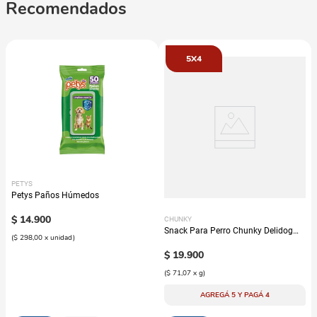
Recomendados
5X4
PETYS
Petys Paños Húmedos
$
14
.
900
CHUNKY
Snack Para Perro Chunky Delidog
(
$ 298,00
x
unidad
)
Mix
$
19
.
900
(
$ 71,07
x
g
)
AGREGÁ 5 Y PAGÁ 4