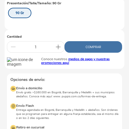
Presentación/Talla/Tamaño
:
90 Gr
90 Gr
Cantidad
COMPRAR
Conoce nuestros
medios de pago y nuestras
promociones aquí
Opciones de envío:
Envío a domicilio
Envío gratis >$160.000 en Bogotá, Barranquilla y Medellín + sus municipios
aledaños. Conoce más aquí: www. puppis.com.co/formas-de-entrega.
Envío Flash
Entrega agendada en Bogotá, Barranquilla y Medellín + aledaños. Son órdenes
que se programan para entregar en alguna franja establecida, sea el mismo día
o en los 2 días siguientes.
Retiro en sucursal