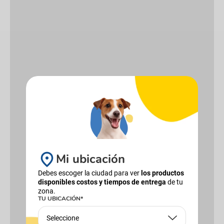
Productos Complementarios
12%
Mi ubicación
Debes escoger la ciudad para ver
los productos
disponibles costos y tiempos de entrega
de tu
zona.
TU UBICACIÓN*
AGILITY
RONIK
Alimento Para Perro Agility Gold
Alimento Húmedo Para Perro Reelds
Seleccione
Grandes Adultos
Ronik Grain Free Sabor A Cordero