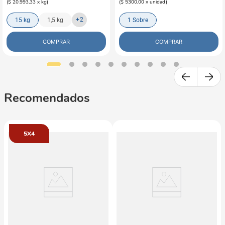
(
$ 20.993,33
x
kg
)
(
$ 5300,00
x
unidad
)
+
2
15 kg
1,5 kg
1 Sobre
COMPRAR
COMPRAR
Recomendados
5X4