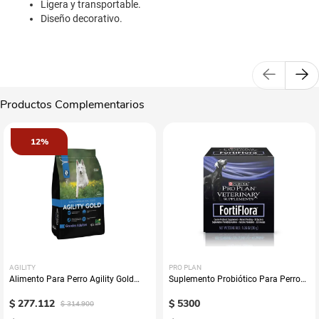
Ligera y transportable.
Diseño decorativo.
Productos Complementarios
12%
AGILITY
PRO PLAN
Alimento Para Perro Agility Gold
Suplemento Probiótico Para Perro
Grandes Adultos
Fortiflora Pro Plan Veterinary
$
277
.
112
Supplements
$
5300
$
314
.
900