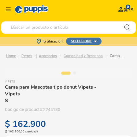
0
$ 0
Buscar un producto o artículo
Tu ubicación:
SELECCIONE
Perros
Accesorios
Comodidad y Descanso
Cama para Mascotas tipo donut Vipets
VIPETS
Cama para Mascotas tipo donut Vipets
-
Vipets
S
2244130
$
162
.
900
(
$ 162.900,00
x
unidad
)