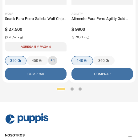
WOLF
AGILITY
Snack Para Perro Galleta Wolf Chips
Alimento Para Perro Agility Gold
De Hígado
Entérico
$
27
.
500
$
9900
(
$ 78,57
x
g
)
(
$ 70,71
x
g
)
AGREGÁ 5 Y PAGÁ 4
+
1
350 Gr
450 Gr
140 Gr
360 Gr
COMPRAR
COMPRAR
NOSOTROS