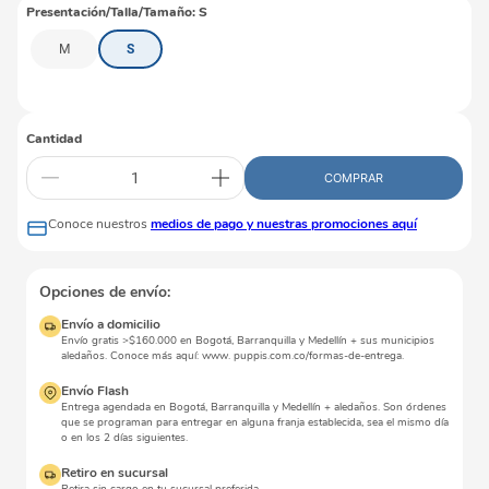
Presentación/Talla/Tamaño
:
S
M
S
Cantidad
COMPRAR
Conoce nuestros
medios de pago y nuestras promociones aquí
Opciones de envío:
Envío a domicilio
Envío gratis >$160.000 en Bogotá, Barranquilla y Medellín + sus municipios
aledaños. Conoce más aquí: www. puppis.com.co/formas-de-entrega.
Envío Flash
Entrega agendada en Bogotá, Barranquilla y Medellín + aledaños. Son órdenes
que se programan para entregar en alguna franja establecida, sea el mismo día
o en los 2 días siguientes.
Retiro en sucursal