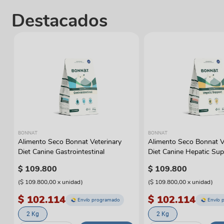
Destacados
BONNAT
BONNAT
Alimento Seco Bonnat Veterinary
Alimento Seco Bonnat V
Diet Canine Gastrointestinal
Diet Canine Hepatic Sup
$
109
.
800
$
109
.
800
(
$ 109.800,00
x
unidad
)
(
$ 109.800,00
x
unidad
)
$ 102.114
$ 102.114
Envío programado
Envío 
2 Kg
2 Kg