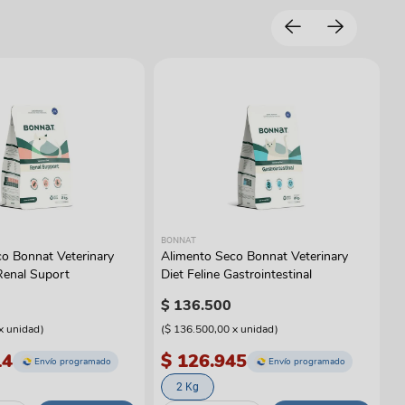
BONNAT
o Bonnat Veterinary
Alimento Seco Bonnat Veterinary
Renal Suport
Diet Feline Gastrointestinal
$
136
.
500
x
unidad
)
(
$ 136.500,00
x
unidad
)
14
$ 126.945
Envío programado
Envío programado
2 Kg