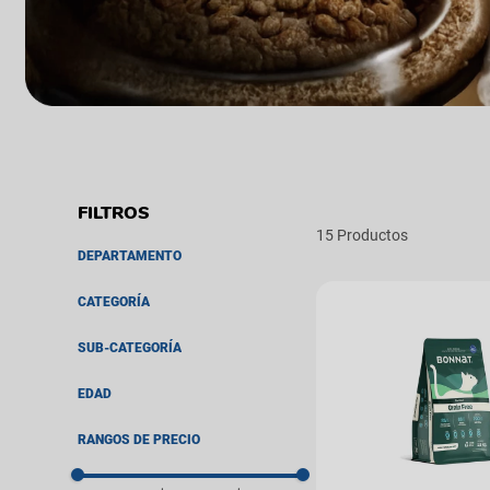
15
DEPARTAMENTO
Perros
CATEGORÍA
Gatos
Alimentos
SUB-CATEGORÍA
Alimento Seco
EDAD
Cachorro
RANGOS DE PRECIO
Adulto
Senior