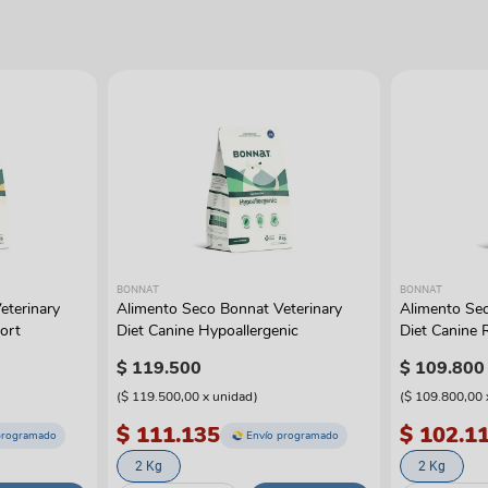
BONNAT
BONNAT
eterinary
Alimento Seco Bonnat Veterinary
Alimento Sec
ort
Diet Canine Hypoallergenic
Diet Canine 
$
119
.
500
$
109
.
800
(
$ 119.500,00
x
unidad
)
(
$ 109.800,00
$ 111.135
$ 102.1
programado
Envío programado
2 Kg
2 Kg