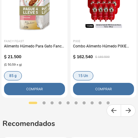
FANCY FEAST
PIXIE
Alimento Húmedo Para Gato Fancy
Combo Alimento Húmedo PIXIE
Feast Promo Pouch Pack Pague 4
Carne de Res al Horno x15
Lleve 5
$
21
.
500
$
162
.
540
$
193
.
500
(
$ 50,59
x
g
)
85 g
15 Un
COMPRAR
COMPRAR
Recomendados