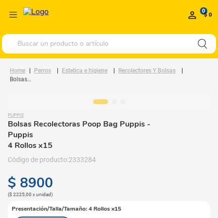
0
$ 0
Buscar un producto o artículo
Perros
Estetica e higiene
Recolectores Y Bolsas
Bolsas Recolectoras Poop Bag Puppis
PUPPIS
Bolsas Recolectoras Poop Bag Puppis
-
Puppis
4 Rollos x15
2333284
$
8900
(
$ 2225,00
x
unidad
)
Presentación/Talla/Tamaño
:
4 Rollos x15