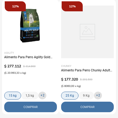
12%
12%
AGILITY
Alimento Para Perro Agility Gold
Grandes Adultos
$
277
.
112
$
314
.
900
CHUNKY
Alimento Para Perro Chunky Adulto
(
$ 20.993,33
x
kg
)
Nuggets Pollo
$
177
.
320
$
201
.
500
(
$ 8060,00
x
kg
)
+
2
+
2
15 kg
1,5 kg
25 Kg
9 Kg
COMPRAR
COMPRAR