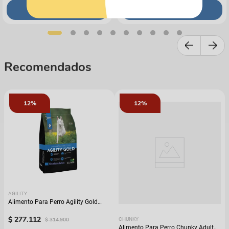
COMPRAR
COMPRAR
Recomendados
12%
12%
AGILITY
Alimento Para Perro Agility Gold
Grandes Adultos
$
277
.
112
$
314
.
900
CHUNKY
Alimento Para Perro Chunky Adulto