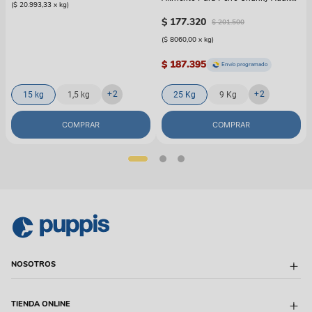
(
$ 20.993,33
x
kg
)
Nuggets Pollo
$
177
.
320
$
201
.
500
(
$ 8060,00
x
kg
)
$ 187.395
Envío programado
+
2
+
2
15 kg
1,5 kg
25 Kg
9 Kg
COMPRAR
COMPRAR
NOSOTROS
Sobre Puppis
TIENDA ONLINE
Quiénes Somos