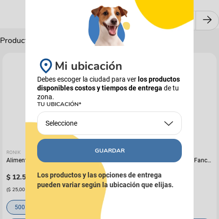
Productos Complementarios
Mi ubicación
Debes escoger la ciudad para ver
los productos
disponibles costos y tiempos de entrega
de tu
zona.
TU UBICACIÓN*
Seleccione
GUARDAR
RONIK
FANCY FEAST
Alimento Húmedo Para Perro Reelds
Alimento Húmedo Para Gato Fancy
Ronik Grain Free Sabor A Cordero
Feast Promo Pouch Pack Pague 4
Los productos y las opciones de entrega
$
12
.
500
Lleve 5
$
21
.
500
pueden variar según la ubicación que elijas.
(
$ 25,00
x
g
)
(
$ 50,59
x
g
)
500 Gr
85 g