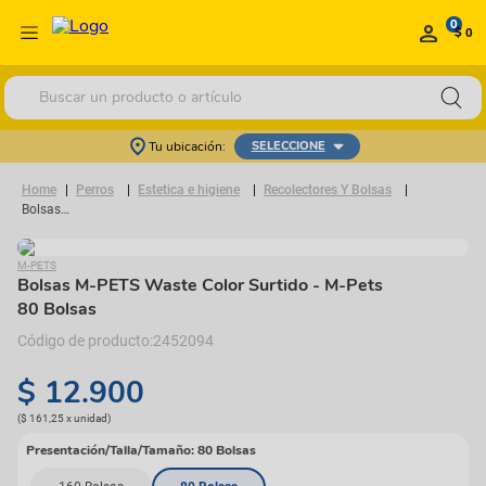
0
$ 0
Buscar un producto o artículo
Tu ubicación:
SELECCIONE
Perros
Estetica e higiene
Recolectores Y Bolsas
Bolsas M-PETS Waste Color Surtido
M-PETS
Bolsas M-PETS Waste Color Surtido
- M-Pets
80 Bolsas
2452094
$
12
.
900
(
$ 161,25
x
unidad
)
Presentación/Talla/Tamaño
:
80 Bolsas