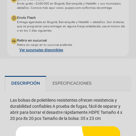
Envío gratis >$160.000 en Bogotá, Barranquilla y Medellín + sus municipios
aledaños. Conoce más aquí: www. puppis.com.co/formas-de-entrega.
Envío Flash
Entrega agendada en Bogotá, Barranquilla y Medellín + aledaños. Son órdenes
que se programan para entregar en alguna franja establecida, sea el mismo día
o en los 2 días siguientes.
Retiro en sucursal
Retira sin cargo en tu sucursal preferida.
Ver sucursales disponibles
DESCRIPCIÓN
ESPECIFICACIONES
Las bolsas de polietileno resistentes ofrecen resistencia y
durabilidad confiables A prueba de fugas, fácil de separar y
abrir para borrar el desastre rápidamente.HDPE Tamaño 4 x
20 pcs 8x 20 pcs Tamaño de la bolsa: 35 x 23 cm