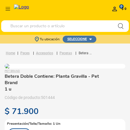
0
$ 0
Buscar un producto o artículo
Tu ubicación:
SELECCIONE
Peces
Accesorios
Peceras
Betera Doble Contiene: Planta Gravilla
PET BRAND
Betera Doble Contiene: Planta Gravilla
- Pet
Brand
1 u
501444
$
71
.
900
Presentación/Talla/Tamaño
:
1 Un